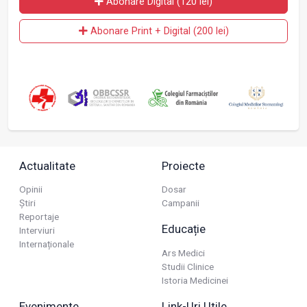
Abonare Digital (120 lei)
Abonare Print + Digital (200 lei)
Actualitate
Proiecte
Opinii
Dosar
Știri
Campanii
Reportaje
Educație
Interviuri
Internaționale
Ars Medici
Studii Clinice
Istoria Medicinei
Evenimente
Link-Uri Utile