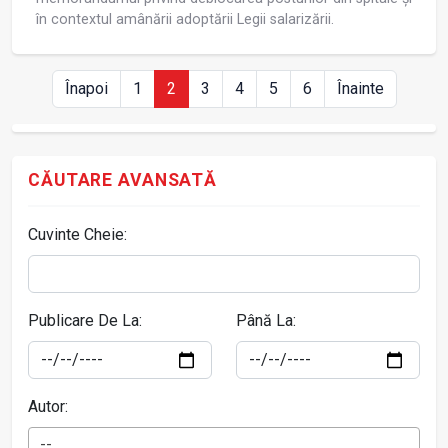
în contextul amânării adoptării Legii salarizării.
Înapoi
1
2
3
4
5
6
Înainte
CĂUTARE AVANSATĂ
Cuvinte Cheie:
Publicare De La:
Până La:
Autor:
--