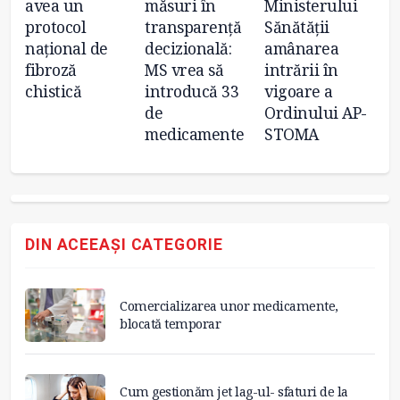
avea un
măsuri în
Ministerului
p
ă
protocol
transparență
Sănătății
fu
național de
decizională:
amânarea
se
fibroză
MS vrea să
intrării în
tr
chistică
introducă 33
vigoare a
de
de
Ordinului AP-
medicamente
STOMA
DIN ACEEAȘI CATEGORIE
Comercializarea unor medicamente,
blocată temporar
Cum gestionăm jet lag-ul- sfaturi de la