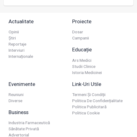
Actualitate
Proiecte
Opinii
Dosar
Știri
Campanii
Reportaje
Educație
Interviuri
Internaționale
Ars Medici
Studii Clinice
Istoria Medicinei
Evenimente
Link-Uri Utile
Reuniuni
Termeni Și Condiții
Diverse
Politica De Confidențialitate
Politica Publicitară
Business
Politica Cookie
Industria Farmaceutică
Sănătate Privată
Advertorial