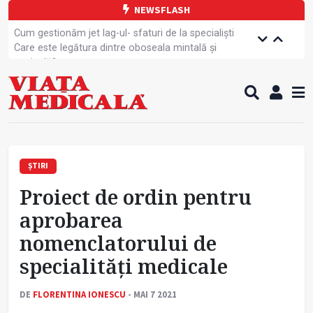
NEWSFLASH
Cum gestionăm jet lag-ul- sfaturi de la specialiști
Care este legătura dintre oboseala mintală și
caniculă?
Campanie de prevenție dedicată sportivelor
Un nou studiu pentru testarea unui vaccin împotriva
tulpinei Bundibugyo a virusului Ebola
Alăptarea, esențială pentru sănătatea mamei și
copilului
Cartea electronică de identitate, noul card de
sănătate
ȘTIRI
Copiii europeni, într-o formă fizică tot mai proastă
Proiect de ordin pentru
Demersuri pentru acces transfrontalier la date
medicale
aprobarea
Contractul cadru ar putea fi modificat
nomenclatorului de
Comercializarea unor medicamente, blocată
temporar
specialități medicale
DE
FLORENTINA IONESCU
- MAI 7 2021