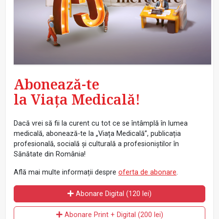
Abonează-te
la Viața Medicală!
Dacă vrei să fii la curent cu tot ce se întâmplă în lumea
medicală, abonează-te la „Viața Medicală”, publicația
profesională, socială și culturală a profesioniștilor în
Sănătate din România!
Află mai multe informații despre
oferta de abonare
.
Abonare Digital (120 lei)
Abonare Print + Digital (200 lei)