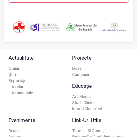
Actualitate
Proiecte
Opinii
Dosar
Știri
Campanii
Reportaje
Educație
Interviuri
Internaționale
Ars Medici
Studii Clinice
Istoria Medicinei
Evenimente
Link-Uri Utile
Reuniuni
Termeni Și Condiții
Diverse
Politica De Confidențialitate