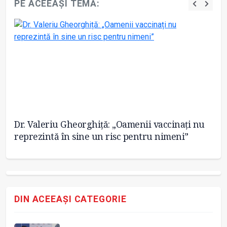
PE ACEEAȘI TEMĂ:
Dr. Valeriu Gheorghiță: „Oamenii vaccinați nu
S
reprezintă în sine un risc pentru nimeni”
re
DIN ACEEAȘI CATEGORIE