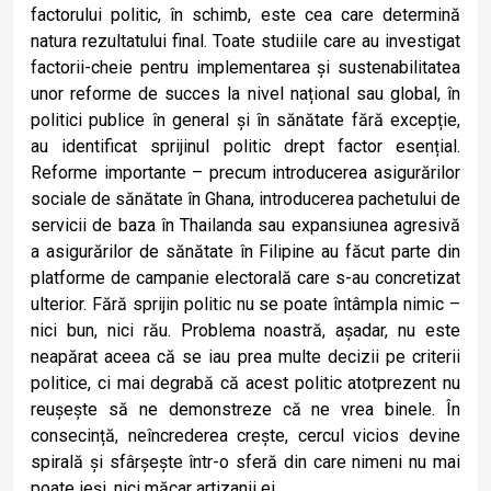
factorului politic, în schimb, este cea care determină
natura rezultatului final. Toate studiile care au investigat
factorii-cheie pentru implementarea și sustenabilitatea
unor reforme de succes la nivel național sau global, în
politici publice în general și în sănătate fără excepție,
au identificat sprijinul politic drept factor esențial.
Reforme importante – precum introducerea asigurărilor
sociale de sănătate în Ghana, introducerea pachetului de
servicii de baza în Thailanda sau expansiunea agresivă
a asigurărilor de sănătate în Filipine au făcut parte din
platforme de campanie electorală care s-au concretizat
ulterior. Fără sprijin politic nu se poate întâmpla nimic –
nici bun, nici rău. Problema noastră, așadar, nu este
neapărat aceea că se iau prea multe decizii pe criterii
politice, ci mai degrabă că acest politic atotprezent nu
reușește să ne demonstreze că ne vrea binele. În
consecință, neîncrederea crește, cercul vicios devine
spirală și sfârșește într-o sferă din care nimeni nu mai
poate ieși, nici măcar artizanii ei.