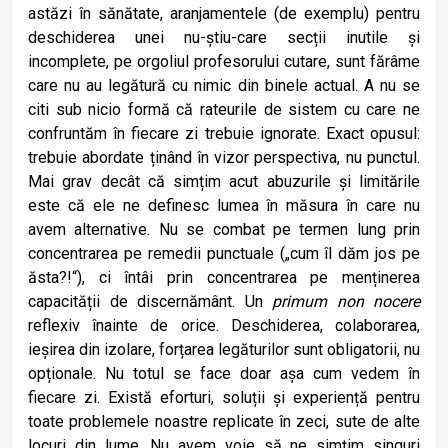
astăzi în sănătate, aranjamentele (de exemplu) pentru
deschiderea unei nu-știu-care secții inutile și
incomplete, pe orgoliul profesorului cutare, sunt fărâme
care nu au legătură cu nimic din binele actual. A nu se
citi sub nicio formă că rateurile de sistem cu care ne
confruntăm în fiecare zi trebuie ignorate. Exact opusul:
trebuie abordate ținând în vizor perspectiva, nu punctul.
Mai grav decât că simțim acut abuzurile și limitările
este că ele ne definesc lumea în măsura în care nu
avem alternative. Nu se combat pe termen lung prin
concentrarea pe remedii punctuale („cum îl dăm jos pe
ăsta?!“), ci întâi prin concentrarea pe menținerea
capacității de discernământ. Un
primum non nocere
reflexiv înainte de orice. Deschiderea, colaborarea,
ieșirea din izolare, forțarea legăturilor sunt obligatorii, nu
opționale. Nu totul se face doar așa cum vedem în
fiecare zi. Există eforturi, soluții și experiență pentru
toate problemele noastre replicate în zeci, sute de alte
locuri din lume. Nu avem voie să ne simțim singuri