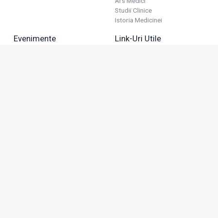
Ars Medici
Studii Clinice
Istoria Medicinei
Evenimente
Link-Uri Utile
Reuniuni
Termeni Și Condiții
Diverse
Politica De Confidențialitate
Politica Publicitară
Business
Politica Cookie
Industria Farmaceutică
Sănătate Privată
Advertorial
Anunțuri De Mică Publicitate
Membru
Adresa: Green Gate, Bd. Tudor Vladimirescu 22, etaj 11,
050883, Bucureşti, România