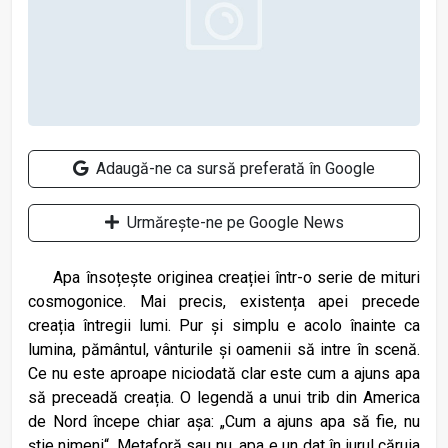
Adaugă-ne ca sursă preferată în Google
Urmărește-ne pe Google News
Apa însoțește originea creației într-o serie de mituri
cosmogonice. Mai precis, existența apei precede
creația întregii lumi. Pur și simplu e acolo înainte ca
lumina, pământul, vânturile și oamenii să intre în scenă.
Ce nu este aproape niciodată clar este cum a ajuns apa
să preceadă creația. O legendă a unui trib din America
de Nord începe chiar așa: „Cum a ajuns apa să fie, nu
știe nimeni“. Metaforă sau nu, apa e un dat în jurul căruia