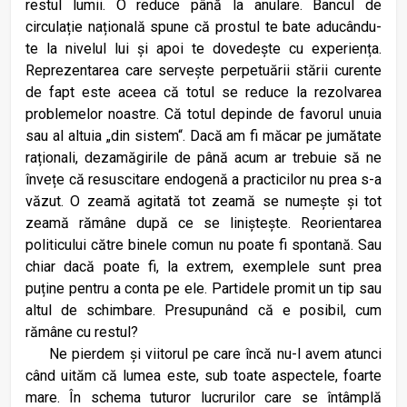
restul lumii. O reduce până la anulare. Bancul de
circulație națională spune că prostul te bate aducându-
te la nivelul lui și apoi te dovedește cu experiența.
Reprezentarea care servește perpetuării stării curente
de fapt este aceea că totul se reduce la rezolvarea
problemelor noastre. Că totul depinde de favorul unuia
sau al altuia „din sistem“. Dacă am fi măcar pe jumătate
raționali, dezamăgirile de până acum ar trebuie să ne
învețe că resuscitare endogenă a practicilor nu prea s-a
văzut. O zeamă agitată tot zeamă se numește și tot
zeamă rămâne după ce se liniștește. Reorientarea
politicului către binele comun nu poate fi spontană. Sau
chiar dacă poate fi, la extrem, exemplele sunt prea
puține pentru a conta pe ele. Partidele promit un tip sau
altul de schimbare. Presupunând că e posibil, cum
rămâne cu restul?
Ne pierdem și viitorul pe care încă nu-l avem atunci
când uităm că lumea este, sub toate aspectele, foarte
mare. În schema tuturor lucrurilor care se întâmplă