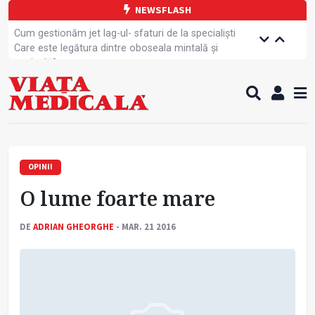
NEWSFLASH
Cum gestionăm jet lag-ul- sfaturi de la specialiști
Care este legătura dintre oboseala mintală și
caniculă?
Campanie de prevenție dedicată sportivelor
Un nou studiu pentru testarea unui vaccin împotriva
tulpinei Bundibugyo a virusului Ebola
Alăptarea, esențială pentru sănătatea mamei și
copilului
Cartea electronică de identitate, noul card de
sănătate
OPINII
Copiii europeni, într-o formă fizică tot mai proastă
O lume foarte mare
Demersuri pentru acces transfrontalier la date
medicale
Contractul cadru ar putea fi modificat
DE
ADRIAN GHEORGHE
- MAR. 21 2016
Comercializarea unor medicamente, blocată
temporar