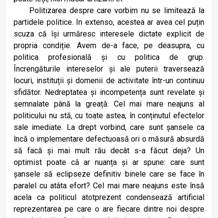
Politizarea despre care vorbim nu se limitează la
partidele politice. In extenso, acestea ar avea cel puțin
scuza că își urmăresc interesele dictate explicit de
propria condiție. Avem de-a face, pe deasupra, cu
politica profesională și cu politica de grup.
Încrengăturile intereselor și ale puterii traversează
locuri, instituții și domenii de activitate într-un continuu
sfidător. Nedreptatea și incompetența sunt revelate și
semnalate până la greață. Cel mai mare neajuns al
politicului nu stă, cu toate astea, în conținutul efectelor
sale imediate. La drept vorbind, care sunt șansele ca
încă o implementare defectuoasă ori o măsură absurdă
să facă și mai mult rău decât s-a făcut deja? Un
optimist poate că ar nuanța și ar spune: care sunt
șansele să eclipseze definitiv binele care se face în
paralel cu atâta efort? Cel mai mare neajuns este însă
acela ca politicul atotprezent condensează artificial
reprezentarea pe care o are fiecare dintre noi despre