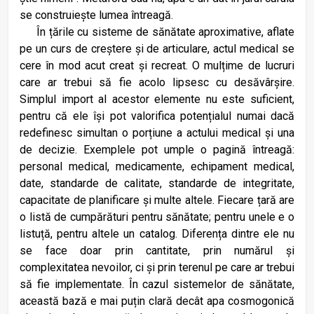
se construiește lumea întreagă.
În țările cu sisteme de sănătate aproximative, aflate
pe un curs de creștere și de articulare, actul medical se
cere în mod acut creat și recreat. O mulțime de lucruri
care ar trebui să fie acolo lipsesc cu desăvârșire.
Simplul import al acestor elemente nu este suficient,
pentru că ele își pot valorifica potențialul numai dacă
redefinesc simultan o porțiune a actului medical și una
de decizie. Exemplele pot umple o pagină întreagă:
personal medical, medicamente, echipament medical,
date, standarde de calitate, standarde de integritate,
capacitate de planificare și multe altele. Fiecare țară are
o listă de cumpărături pentru sănătate; pentru unele e o
listuță, pentru altele un catalog. Diferența dintre ele nu
se face doar prin cantitate, prin numărul și
complexitatea nevoilor, ci și prin terenul pe care ar trebui
să fie implementate. În cazul sistemelor de sănătate,
această bază e mai puțin clară decât apa cosmogonică