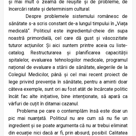
și mai mult o zeamă de reușite și de probleme, de
încercări ratate și determinism cultural.
Despre problemele sistemului românesc de
sănătate s-a scris constant de-a lungul timpului în „Viața
medicală“. Politicul este ingredientul-cheie din supa
noastră primordială, cel care dă gust și vâscozitate
tuturor acțiunilor. Și aici suntem printre aceia cu liste-
catalog. Restructurarea și planificarea capacității
spitalelor, evaluarea tehnologiilor medicale, programul
național de evaluare a stării de sănătate, alegerile de la
Colegiul Medicilor, până și cel mai recent proiect de
lege privind prevenția în sănătate, pentru a aminti doar
câteva exemple, sunt ori au fost atât de încărcate politic
încât fac alte inițiative, bine intenționate, să apară ca
vârfuri de cuțit în ditamai cazanul.
Problema pe care o contemplăm însă este doar un
pic mai nuanțată. Politicul nu are cum să nu fie un
ingredient și se poate argumenta că nu ar trebui eliminat
din ecuație nici dacă ar fi, prin absurd, posibil. Calitatea