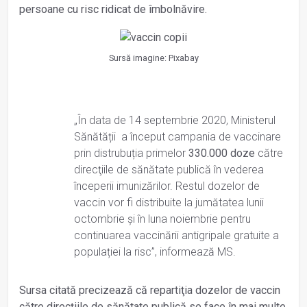
persoane cu risc ridicat de îmbolnăvire.
Sursă imagine: Pixabay
„În data de 14 septembrie 2020, Ministerul
Sănătății a început campania de vaccinare
prin distrubuția primelor
330.000 doze
către
direcţiile de sănătate publică în vederea
începerii imunizărilor. Restul dozelor de
vaccin vor fi distribuite la jumătatea lunii
octombrie și în luna noiembrie pentru
continuarea vaccinării antigripale gratuite a
populației la risc”, informează MS.
Sursa citată precizează că repartiţia dozelor de vaccin
către direcţiile de sănătate publică se face în mai multe