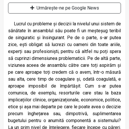
Urmărește-ne pe Google News
Lucrul cu probleme și decizii la nivelul unui sistem de
sănătate în ansamblul său poate fi un meșteșug teribil
de singuratic și însingurant. Pe de o parte, s-ar putea
zice, ești obligat să lucrezi cu oameni din toate ariile,
experți sau profesioniști, pentru că altfel nu poți spera
să cuprinzi dimensiunea problematicii. Pe de altă parte,
viziunea aceea de ansamblu către care toți aspirăm și
pe care aproape toți credem că o avem, într-o măsură
sau alta, cere timp de coagulare și, odată coagulată, e
aproape imposibil de împărtășit. Cum s-ar putea
comunica, de exemplu, resorturile care stau la baza
implicațiilor clinice, organizaționale, economice, politice,
etice și așa mai departe pe care le poate avea o decizie
precum înghețarea sau, dimpotrivă, suplimentarea
bugetului pentru o anumită componentă a sistemului?
La un prim nivel de înțelegere, fiecare începe cu păreri.