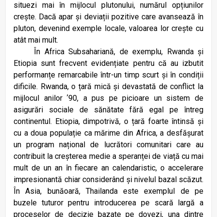
situezi mai în mijlocul plutonului, numărul opțiunilor
crește. Dacă apar și deviații pozitive care avansează în
pluton, devenind exemple locale, valoarea lor crește cu
atât mai mult.
În Africa Subsahariană, de exemplu, Rwanda și
Etiopia sunt frecvent evidențiate pentru că au izbutit
performanțe remarcabile într-un timp scurt și în condiții
dificile. Rwanda, o țară mică și devastată de conflict la
mijlocul anilor ʼ90, a pus pe picioare un sistem de
asigurări sociale de sănătate fără egal pe întreg
continentul. Etiopia, dimpotrivă, o țară foarte întinsă și
cu a doua populație ca mărime din Africa, a desfășurat
un program național de lucrători comunitari care au
contribuit la creșterea medie a speranței de viață cu mai
mult de un an în fiecare an calendaristic, o accelerare
impresionantă chiar considerând și nivelul bazal scăzut.
În Asia, bunăoară, Thailanda este exemplul de pe
buzele tuturor pentru introducerea pe scară largă a
proceselor de decizie bazate pe dovezi, una dintre