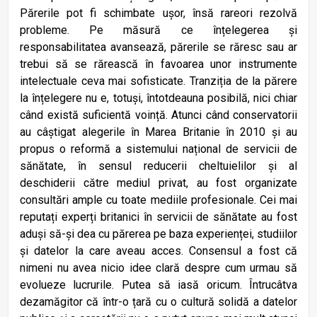
Părerile pot fi schimbate ușor, însă rareori rezolvă
probleme. Pe măsură ce înțelegerea și
responsabilitatea avansează, părerile se răresc sau ar
trebui să se rărească în favoarea unor instrumente
intelectuale ceva mai sofisticate. Tranziția de la părere
la înțelegere nu e, totuși, întotdeauna posibilă, nici chiar
când există suficientă voință. Atunci când conservatorii
au câștigat alegerile în Marea Britanie în 2010 și au
propus o reformă a sistemului național de servicii de
sănătate, în sensul reducerii cheltuielilor și al
deschiderii către mediul privat, au fost organizate
consultări ample cu toate mediile profesionale. Cei mai
reputați experți britanici în servicii de sănătate au fost
aduși să-și dea cu părerea pe baza experienței, studiilor
și datelor la care aveau acces. Consensul a fost că
nimeni nu avea nicio idee clară despre cum urmau să
evolueze lucrurile. Putea să iasă oricum. Întrucâtva
dezamăgitor că într-o țară cu o cultură solidă a datelor