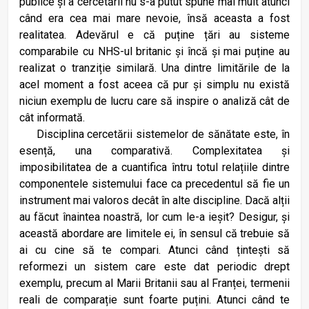
publice și a cercetării nu s-a putut spune mai mult atunci
când era cea mai mare nevoie, însă aceasta a fost
realitatea. Adevărul e că puține țări au sisteme
comparabile cu NHS-ul britanic și încă și mai puține au
realizat o tranziție similară. Una dintre limitările de la
acel moment a fost aceea că pur și simplu nu există
niciun exemplu de lucru care să inspire o analiză cât de
cât informată.
Disciplina cercetării sistemelor de sănătate este, în
esență, una comparativă. Complexitatea și
imposibilitatea de a cuantifica întru totul relațiile dintre
componentele sistemului face ca precedentul să fie un
instrument mai valoros decât în alte discipline. Dacă alții
au făcut înaintea noastră, lor cum le-a ieșit? Desigur, și
această abordare are limitele ei, în sensul că trebuie să
ai cu cine să te compari. Atunci când țintești să
reformezi un sistem care este dat periodic drept
exemplu, precum al Marii Britanii sau al Franței, termenii
reali de comparație sunt foarte puțini. Atunci când te