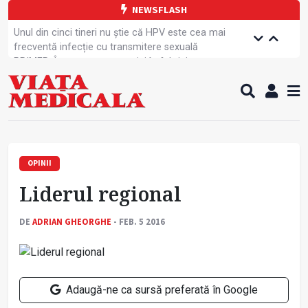
NEWSFLASH
Unul din cinci tineri nu știe că HPV este cea mai
frecventă infecție cu transmitere sexuală
PRIMER: Întreruperea energiei în fabrici ar pune
pacienții în pericol
Subiecte unice la examenul de specialist
Comercializarea unor medicamente, blocată
temporar
Cum gestionăm jet lag-ul- sfaturi de la specialiști
Care este legătura dintre oboseala mintală și
caniculă?
OPINII
Campanie de prevenție dedicată sportivelor
Liderul regional
Un nou studiu pentru testarea unui vaccin împotriva
tulpinei Bundibugyo a virusului Ebola
Alăptarea, esențială pentru sănătatea mamei și
DE
ADRIAN GHEORGHE
- FEB. 5 2016
copilului
Concursul Internațional George Enescu, la ceas
aniversar
Adaugă-ne ca sursă preferată în Google