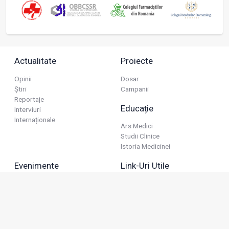
Actualitate
Proiecte
Opinii
Dosar
Știri
Campanii
Reportaje
Educație
Interviuri
Internaționale
Ars Medici
Studii Clinice
Istoria Medicinei
Evenimente
Link-Uri Utile
Reuniuni
Termeni Și Condiții
Diverse
Politica De Confidențialitate
Politica Publicitară
Business
Politica Cookie