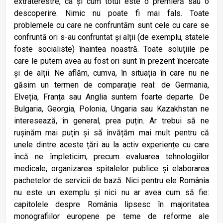
extraterestre, ca și cum totul este o premieră sau o
descoperire. Nimic nu poate fi mai fals. Toate
problemele cu care ne confruntăm sunt cele cu care se
confruntă ori s-au confruntat și alții (de exemplu, statele
foste socialiste) înaintea noastră. Toate soluțiile pe
care le putem avea au fost ori sunt în prezent încercate
și de alții. Ne aflăm, cumva, în situația în care nu ne
găsim un termen de comparație real: de Germania,
Elveția, Franța sau Anglia suntem foarte departe. De
Bulgaria, Georgia, Polonia, Ungaria sau Kazakhstan ne
interesează, în general, prea puțin. Ar trebui să ne
rușinăm mai puțin și să învățăm mai mult pentru că
unele dintre aceste țări au la activ experiențe cu care
încă ne împleticim, precum evaluarea tehnologiilor
medicale, organizarea spitalelor publice și elaborarea
pachetelor de servicii de bază. Nici pentru ele România
nu este un exemplu și nici nu ar avea cum să fie:
capitolele despre România lipsesc în majoritatea
monografiilor europene pe teme de reforme ale