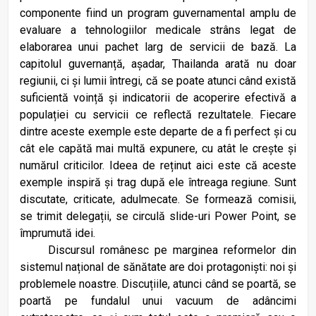
componente fiind un program guvernamental amplu de
evaluare a tehnologiilor medicale strâns legat de
elaborarea unui pachet larg de servicii de bază. La
capitolul guvernanță, așadar, Thailanda arată nu doar
regiunii, ci și lumii întregi, că se poate atunci când există
suficientă voință și indicatorii de acoperire efectivă a
populației cu servicii ce reflectă rezultatele. Fiecare
dintre aceste exemple este departe de a fi perfect și cu
cât ele capătă mai multă expunere, cu atât le crește și
numărul criticilor. Ideea de reținut aici este că aceste
exemple inspiră și trag după ele întreaga regiune. Sunt
discutate, criticate, adulmecate. Se formează comisii,
se trimit delegații, se circulă slide-uri Power Point, se
împrumută idei.
Discursul românesc pe marginea reformelor din
sistemul național de sănătate are doi protagoniști: noi și
problemele noastre. Discuțiile, atunci când se poartă, se
poartă pe fundalul unui vacuum de adâncimi