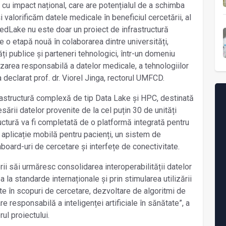
e cu impact național, care are potențialul de a schimba
valorificăm datele medicale în beneficiul cercetării, al
BioMedLake nu este doar un proiect de infrastructură
e o etapă nouă în colaborarea dintre universități,
tăți publice și parteneri tehnologici, într-un domeniu
ilizarea responsabilă a datelor medicale, a tehnologiilor
, a declarat prof. dr. Viorel Jinga, rectorul UMFCD.
nfrastructură complexă de tip Data Lake și HPC, destinată
esării datelor provenite de la cel puțin 30 de unități
ctură va fi completată de o platformă integrată pentru
 aplicație mobilă pentru pacienți, un sistem de
board-uri de cercetare și interfețe de conectivitate.
i săi urmăresc consolidarea interoperabilității datelor
a la standarde internaționale și prin stimularea utilizării
e în scopuri de cercetare, dezvoltare de algoritmi de
re responsabilă a inteligenței artificiale în sănătate”, a
rul proiectului.