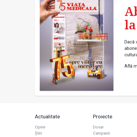
A
la
Dacă v
abonea
cultur
Află m
Actualitate
Proiecte
Opinii
Dosar
Știri
Campanii