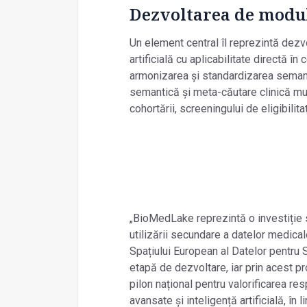
Dezvoltarea de modu
Un element central îl reprezintă dezvo
artificială cu aplicabilitate directă î
armonizarea și standardizarea semanti
semantică și meta-căutare clinică mul
cohortării, screeningului de eligibilita
„BioMedLake reprezintă o investiție s
utilizării secundare a datelor medical
Spațiului European al Datelor pentru 
etapă de dezvoltare, iar prin acest pr
pilon național pentru valorificarea re
avansate și inteligență artificială, în l