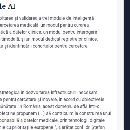
le AI
ltarea și validarea a trei module de inteligență
n cercetarea medicală: un modul pentru curarea,
că a datelor clinice; un modul pentru interogare
timodală; și un modul dedicat registrelor clinice,
te și identificării cohortelor pentru cercetare.
trategică în dezvoltarea infrastructurii necesare
e pentru cercetare și inovare, în acord cu obiectivele
Sănătate. În România, acest domeniu se află într-o
oiect ne propunem (... ) să contribuim la construirea unui
sponsabilă a datelor medicale, prin tehnologii digitale
inie cu prioritățile europene ”, a arătat conf. dr. Ștefan