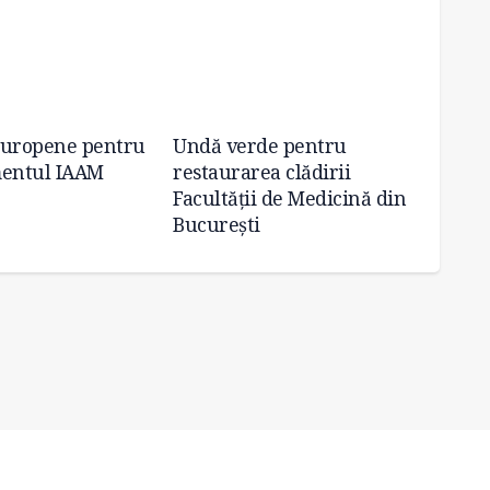
europene pentru
Undă verde pentru
A fost
entul IAAM
restaurarea clădirii
Metar
Facultății de Medicină din
2025: 
București
„Carol