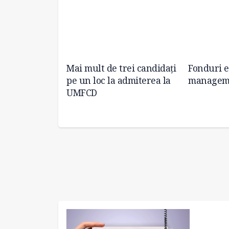
 despre
Mai mult de trei candidați
Fonduri 
l deșeurilor
pe un loc la admiterea la
managem
UMFCD