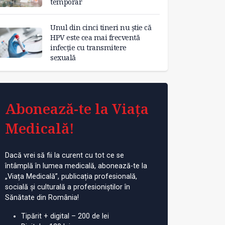
temporar
Unul din cinci tineri nu știe că
HPV este cea mai frecventă
infecție cu transmitere
sexuală
Abonează-te la Viața
Medicală!
Dacă vrei să fii la curent cu tot ce se
întâmplă în lumea medicală, abonează-te la
„Viața Medicală”, publicația profesională,
socială și culturală a profesioniștilor în
Sănătate din România!
Tipărit + digital – 200 de lei