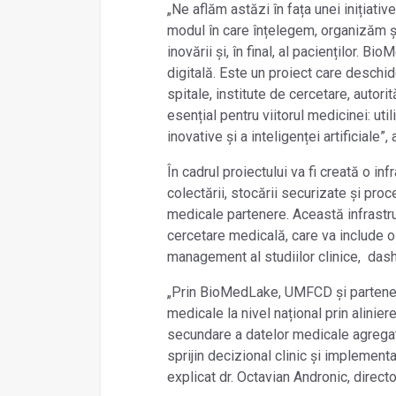
„Ne aflăm astăzi în fața unei inițiativ
modul în care înțelegem, organizăm și 
inovării și, în final, al pacienților. 
digitală. Este un proiect care deschid
spitale, institute de cercetare, autori
esențial pentru viitorul medicinei: ut
inovative și a inteligenței artificiale”
În cadrul proiectului va fi creată o i
colectării, stocării securizate și proc
medicale partenere. Această infrastru
cercetare medicală, care va include o
management al studiilor clinice, dash
„Prin BioMedLake, UMFCD și parteneri
medicale la nivel național prin aliniere
secundare a datelor medicale agregat
sprijin decizional clinic și implementa
explicat dr. Octavian Andronic, directo