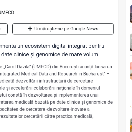
e
Urmărește-ne pe Google News
enta un ecosistem digital integrat pentru
date clinice și genomice de mare volum.
e „Carol Davila” (UMFCD) din București anunță lansarea
r Integrated Medical Data and Research in Bucharest” –
dicată dezvoltării infrastructurii de cercetare
le și accelerării colaborării naționale în domeniul
estui constă în dezvoltarea și implementarea unui
rcetarea medicală bazată pe date clinice și genomice de
pacitatea de cercetare-dezvoltare-inovare a
 rezultatelor cercetării către practica medicală,