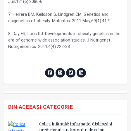
Jun;121(6):2080-6
7. Herrera BM, Keildson S, Lindgren CM. Genetics and
epigenetics of obesity. Maturitas. 2011 May;69(1):41-9
8. Day FR, Loos RJ. Developments in obesity genetics in the
era of genome-wide association studies. J Nutrigenet
Nutrigenomics. 2011;4(4):222-38
DIN ACEEAȘI CATEGORIE
Colica infantilă: inflamație, disbioză și
predictor al sindromului de colon