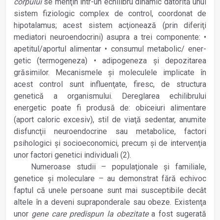
corpului
se menţin într-un echilibru dinamic datorită unui
sistem fiziologic complex de control, coordonat de
hipotalamus; acest sistem acţio­nează (prin diferiţi
mediatori neuroendocrini) asupra a trei compo­nente: •
apetitul/aportul alimentar • consumul metabolic/ ener­
getic (termo­geneza) • adipogeneza şi depozitarea
grăsimilor. Mecanismele şi moleculele implicate în
acest control sunt influenţate, firesc, de structura
genetică a organismului. Dereglarea echilibrului
energetic poate fi produsă de: obiceiuri alimentare
(aport caloric excesiv), stil de viaţă sedentar, anumite
disfuncţii neuroendocrine sau metabolice, factori
psihologici şi socioeconomici, precum şi de intervenţia
unor factori genetici individuali (2).
Numeroase studii – populaţionale şi familiale,
genetice şi moleculare – au demonstrat fără echivoc
faptul că unele persoane sunt mai susceptibile decât
altele în a deveni supraponderale sau obeze. Existenţa
unor
gene care predispun la obezitate
a fost sugerată