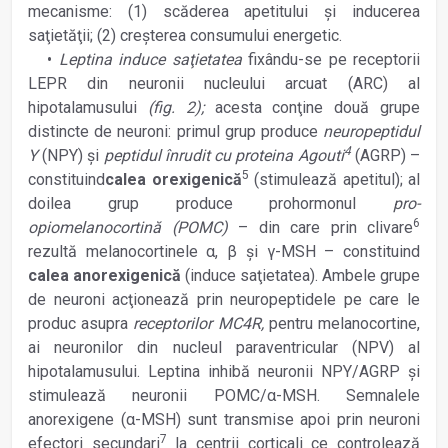
mecanisme: (1) scăderea apetitului şi inducerea
saţietăţii; (2) creşterea consumului energetic.
•
Leptina induce saţietatea
fixându-se pe receptorii
LEPR din neuronii nucleului arcuat (ARC) al
hipotalamusului
(fig. 2);
acesta conţine două grupe
distincte de neuroni: primul grup produce
neuropeptidul
4
Y
(NPY)
şi
peptidul înrudit cu proteina Agouti
(AGRP) –
5
constituind
calea orexigenică
(stimulează apetitul); al
doilea grup produce prohormonul
pro-
6
opiomelanocortină (POMC)
– din care prin clivare
rezultă melanocortinele α, β şi γ-MSH – constituind
calea anorexigenică
(induce saţietatea). Ambele grupe
de neuroni acţionează prin neuropeptidele pe care le
produc asupra
receptorilor MC4R,
pentru melanocortine,
ai neuronilor din nucleul paraventricular (NPV) al
hipotalamusului. Leptina inhibă neuronii NPY/AGRP şi
stimulează neuronii POMC/α-MSH. Semnalele
anorexigene (α-MSH) sunt transmise apoi prin neuroni
7
efectori secundari
la centrii corticali ce controlează