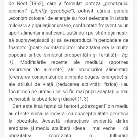
de Neel (1962), care a formulat ipoteza „genotipului
econom“
(„thrifty genotype“),
potrivit căreia genele
„economizatoare“ de energie au fost selectate în istoria
milenară a populaţiilor umane, confruntate frecvent cu un
aport alimentar insuficient, ajutându-i pe strămoşii noştri
să supravieţuiască şi să se reproducă în perioadele de
foamete (poate nu întâmplător obezitatea era la multe
popoare antice simbolul prosperităţii şi fertilităţii;
fig.
1).
Modificările recente ale mediului (sporirea
resurselor de alimente), ale obiceiurilor alimentare
(creşterea consumului de alimente bogate energetic) şi
ale stilului de viaţă (reducerea activităţii fizice) i-au
făcut însă pe urmaşii lor să fie mai puţin adaptaţi şi mai
vulnerabili la obezitate şi diabet (1, 3).
Cert este însă faptul că factorii „obezogeni“ din mediu
au efecte numai la indivizii cu susceptibilitate genetică
la obezitate. Această interacţiune evidentă dintre
ereditate şi mediu spulberă ideea – mai veche – că
obezitatea reprezintă o tulburare