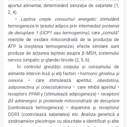
aportul alimentar, determinând senzaţia de saţietate (1,
2, 4).
•
Leptina creşte consumul energetic
stimulând
termogeneza în ţesutul adipos prin intermediul
proteinei
de decuplare 1 (UCP1 sau termogenina),
care „comută“
reacţiile de oxidare mitocondrială de la producţia de
ATP la creşterea termogenezei; efecte similare sunt
produse de acţiunea leptinei asupra β-MSH, sistemului
nervos simpatic şi glandei tiroide (2, 5, 6).
În controlul greutăţii corpului şi consumului de
alimente intervin însă şi alţi factori: • hormonii
ghrelina şi
orexina
– care stimulează apetitul;
obestatina,
adiponectina şi colecistokinina
– care inhibă apetitul •
receptorii
PPAR-γ
(stimulează adipogeneza) •
receptorii
β3 adrenergici şi proteinele mitocondriale de decuplare
(controlează termogeneza) • dopamina şi receptorul
DDR3 (controlează saţietatea) etc. Analiza genetică a
sindroamelor pleiotrope cu obezitate a identificat şi alte