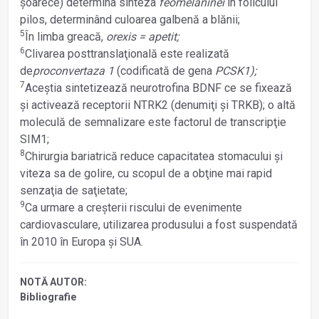
şoarece) determina sinteza
feomelaninei
în foliculul
pilos, determinând culoarea galbenă a blănii;
5
În limba greacă,
orexis = apetit;
6
Clivarea posttranslaţională este realizată
de
proconvertaza 1
(codificată de gena
PCSK1);
7
Aceştia sintetizează neurotrofina BDNF ce se fixează
şi activează receptorii NTRK2 (denumiţi şi TRKB); o altă
moleculă de semnalizare este factorul de transcripţie
SIM1;
8
Chirurgia bariatrică reduce capacitatea stomacului şi
viteza sa de golire, cu scopul de a obţine mai rapid
senzaţia de saţietate;
9
Ca urmare a creşterii riscului de evenimente
cardiovasculare, utilizarea produsului a fost suspendată
în 2010 în Europa şi SUA.
NOTĂ AUTOR:
Bibliografie