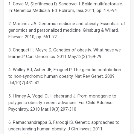
1. Covic M, Ştefănescu D, Sandovici I. Bolile multifactoriale.
In: Genetica Medicală. Ed. Polirom, Iaşi, 2011, pp. 470-94
2. Martinez JA. Genomic medicine and obesity. Essentials of
genomics and personalized medicine. Ginsburg & Willard.
Elsevier, 2010, pp. 661-72
3. Choquet H, Meyre D. Genetics of obesity: What have we
learned? Curr Genomics. 2011 May;12(3):169-79
4. Walley AJ, Asher JE, Froguel P. The genetic contribution
to non-syndromic human obesity. Nat Rev Genet. 2009
Jul;10(7):431-42
5. Hinney A, Vogel CI, Hebebrand J. From monogenic to
polygenic obesity: recent advances. Eur Child Adolesc
Psychiatry. 2010 Mar;19(3):297-310
6. Ramachandrappa S, Farooqi IS. Genetic approaches to
understanding human obesity. J Clin Invest. 2011