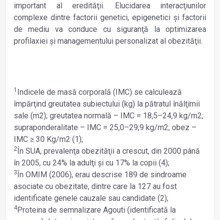
important al eredităţii. Elucidarea interacţiunilor
complexe dintre factorii genetici, epigenetici şi factorii
de mediu va conduce cu siguranţă la optimizarea
profilaxiei şi managementului personalizat al obezităţii.
1
Indicele de masă corporală (IMC) se calculează
împărţind greutatea subiectului (kg) la pătratul înălţimii
sale (m2); greutatea normală – IMC = 18,5–24,9 kg/m2;
supraponderalitate – IMC = 25,0–29,9 kg/m2; obez –
IMC ≥
30 Kg/m2 (1);
2
În SUA, prevalenţa obezităţii a crescut, din 2000 până
în 2005, cu 24% la adulţi şi cu 17% la copii (4);
3
În OMIM (2006), erau descrise 189 de sindroame
asociate cu obezitate, dintre care la 127 au fost
identificate genele cauzale sau candidate (2);
4
Proteina de semnalizare Agouti (identificată la