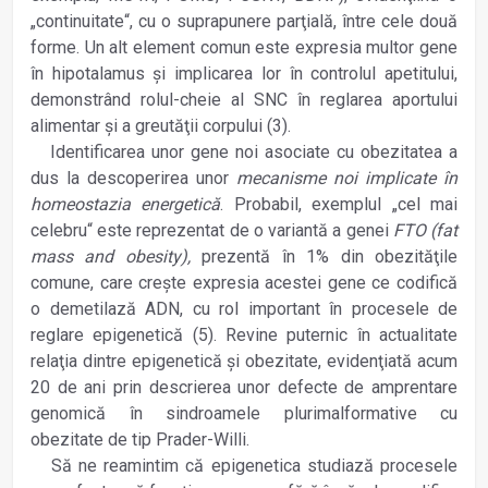
„continuitate“, cu o suprapunere parţială, între cele două
forme. Un alt element comun este expresia multor gene
în hipotalamus şi implicarea lor în controlul apetitului,
demonstrând rolul-cheie al SNC în reglarea aportului
alimentar şi a greutăţii corpului (3).
Identificarea unor gene noi asociate cu obezitatea a
dus la descoperirea unor
mecanisme noi implicate în
homeostazia energetică
. Probabil, exemplul „cel mai
celebru“ este reprezentat de o variantă a genei
FTO (fat
mass and obesity),
prezentă în 1% din obezităţile
comune, care creşte expresia acestei gene ce codifică
o demetilază ADN, cu rol important în procesele de
reglare epigenetică (5). Revine puternic în actualitate
relaţia dintre epigenetică şi obezitate, evidenţiată acum
20 de ani prin descrierea unor defecte de amprentare
genomică în sindroamele plurimalformative cu
obezitate de tip Prader-Willi.
Să ne reamintim că epigenetica studiază procesele