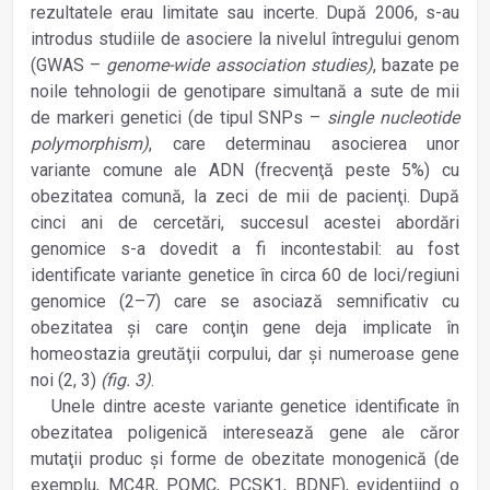
rezultatele erau limitate sau incerte. După 2006, s-au
introdus studiile de asociere la nivelul întregului genom
(GWAS –
genome-wide association studies)
, bazate pe
noile tehnologii de genotipare simultană a sute de mii
de markeri genetici (de tipul SNPs –
single nucleotide
polymorphism)
, care determinau asocierea unor
variante comune ale ADN (frecvenţă peste 5%) cu
obezitatea comună, la zeci de mii de pacienţi. După
cinci ani de cercetări, succesul acestei abordări
genomice s-a dovedit a fi incontestabil: au fost
identificate variante genetice în circa 60 de loci/regiuni
genomice (2–7) care se asociază semnificativ cu
obezitatea şi care conţin gene deja implicate în
homeostazia greutăţii corpului, dar şi numeroase gene
noi (2, 3)
(fig. 3)
.
Unele dintre aceste variante genetice identificate în
obezitatea poligenică interesează gene ale căror
mutaţii produc şi forme de obezitate monogenică (de
exemplu, MC4R, POMC, PCSK1, BDNF), evidenţiind o