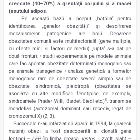
crescute (40–70%) a greutăţii corpului şi a masei
ţesutului adipos
.
Pe această bază a început „bătălia“ pentru
identificarea „genelor obezităţii“ şi descifrarea
mecanismelor patogenice ale bolii. Deoarece
obezitatea comună este multifactorială (gene multiple,
cu efecte mici, şi factori de mediu) „lupta“ s-a dat pe
două fronturi: • studii experimentale pe modele animale
care fac spontan obezitate determinată monogenic sau
pe animale transgenice • analiza genetică a formelor
monogenice rare de obezitate severă simplă sau de
obezitate sindromică, pleiotropă (obezitatea se
asociază cu alte modificări fenotipice; de exemplu,
3
sindroamele Prader-Willi, Bardet-Biedl etc.)
, transmise
mendelian (autozomal dominant sau recesiv, legat de
cromozomul X) (2, 3).
Succesele n-au întârziat să apară: în 1994, la şoarecii
mutanţi obezi, a fost descoperită şi clonată gena
leptinei –
LEP
(în limba greacă,
leptos
= zvelt, slab) –