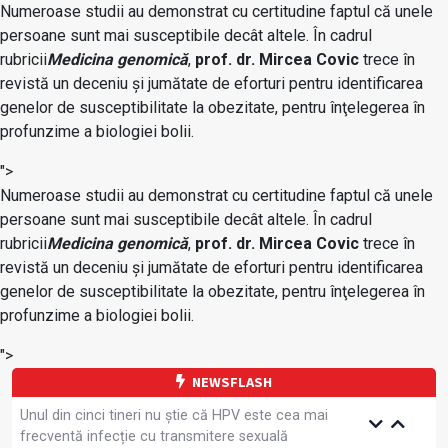
Numeroase studii au demonstrat cu certitudine faptul că unele
persoane sunt mai susceptibile decât altele. În cadrul
rubricii
Medicina genomică
,
prof. dr. Mircea Covic
trece în
revistă un deceniu şi jumătate de eforturi pentru identificarea
genelor de susceptibilitate la obezitate, pentru înţelegerea în
profunzime a biologiei bolii.
">
Numeroase studii au demonstrat cu certitudine faptul că unele
persoane sunt mai susceptibile decât altele. În cadrul
rubricii
Medicina genomică
,
prof. dr. Mircea Covic
trece în
revistă un deceniu şi jumătate de eforturi pentru identificarea
genelor de susceptibilitate la obezitate, pentru înţelegerea în
profunzime a biologiei bolii.
">
NEWSFLASH
Unul din cinci tineri nu știe că HPV este cea mai
frecventă infecție cu transmitere sexuală