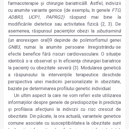
farmacoterapie şi chirurgie bariatrică8. Astfel, indivizii
cu anumite variante genice (de exemplu, în genele
FTO,
ADBR3, UCP1, PAPRG2)
răspund mai bine la
modificările dietetice sau activitatea fizică (2, 3). De
asemenea, răspunsul pacienţilor
obezi la
sibutramină
(un anorexigen oral)9 depinde de polimorfismul genei
GNB3,
numai la anumite persoane înregistrându-se
efecte benefice fără riscuri cardiovasculare. O situaţie
identică s-a observat şi în eficienţa chirurgiei bariatrice
la pacienţi cu obezitate severă (3). Modularea genetică
a răspunsului la intervenţiile terapeutice deschide
perspectiva unei medicini personalizate în obezitate,
bazate pe determinarea profilului genetic individual.
Un ultim aspect la care ne vom referi este utilizarea
informaţiilor despre genele de predispoziţie în predicţia
şi profilaxia afecţiunii la indivizii cu risc crescut de
obezitate. Din păcate, la ora actuală, variantele genetice
comune asociate cu susceptibilitatea la obezitate sunt