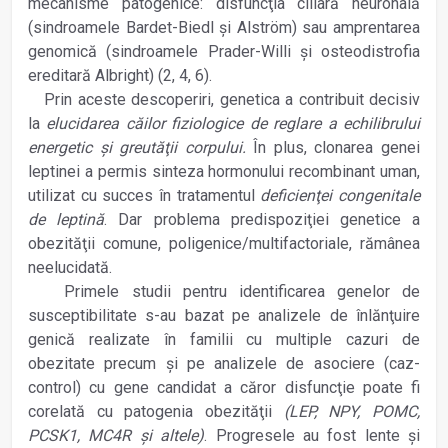
mecanisme patogenice: disfuncţia ciliară neuronală
(sindroamele Bardet-Biedl şi Alström) sau amprentarea
genomică (sindroamele Prader-Willi şi osteodistrofia
ereditară Albright) (2, 4, 6).
Prin aceste descoperiri, genetica a contribuit decisiv
la
elucidarea căilor fiziologice de reglare a echilibrului
energetic şi greutăţii corpului.
În plus, clonarea genei
leptinei a permis sinteza hormonului recombinant uman,
utilizat cu succes în tratamentul
deficienţei congenitale
de leptină
. Dar problema predispoziţiei genetice a
obezităţii comune, poligenice/multifactoriale, rămânea
neelucidată.
Primele studii pentru identificarea genelor de
susceptibilitate s-au bazat pe analizele de înlănţuire
genică realizate în familii cu multiple cazuri de
obezitate precum şi pe analizele de asociere (caz-
control) cu gene candidat a căror disfuncţie poate fi
corelată cu patogenia obezităţii
(LEP, NPY, POMC,
PCSK1, MC4R şi altele)
. Progresele au fost lente şi