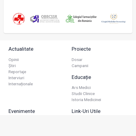
Actualitate
Proiecte
Opinii
Dosar
Știri
Campanii
Reportaje
Educație
Interviuri
Internaționale
Ars Medici
Studii Clinice
Istoria Medicinei
Evenimente
Link-Uri Utile
Reuniuni
Termeni Și Condiții
Diverse
Politica De Confidențialitate
Politica Publicitară