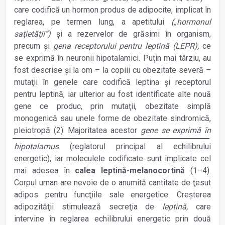
care codifică un hormon produs de adipocite, implicat în
reglarea, pe termen lung, a apetitului
(„hormonul
saţietăţii“)
şi a rezervelor de grăsimi în organism,
precum şi
gena receptorului pentru leptină (LEPR),
ce
se exprimă în neuronii hipotalamici. Puţin mai târziu, au
fost descrise şi la om – la copiii cu obezitate severă –
mutaţii în genele care codifică leptina şi receptorul
pentru leptină, iar ulterior au fost identificate alte nouă
gene ce produc, prin mutaţii, obezitate simplă
monogenică sau unele forme de obezitate sindromică,
pleiotropă (2). Majoritatea acestor
gene se
exprimă în
hipotalamus
(reglatorul principal al echilibrului
energetic), iar mole­culele codificate sunt implicate cel
mai adesea în
calea leptină-melanocortină
(1–4).
Corpul uman are nevoie de o anumită cantitate de ţesut
adipos pentru funcţiile sale energetice. Creşterea
adipozităţii stimulează secreţia de
leptină,
care
intervine în reglarea echilibrului energetic prin două