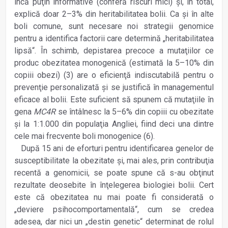
încă puţin informative (conferă riscuri mici) şi, în total,
explică doar 2–3% din heritabilitatea bolii. Ca şi în alte
boli comune, sunt necesare noi strategii genomice
pentru a identifica factorii care determină „heritabilitatea
lipsă“. În schimb, depistarea precoce a mutaţiilor ce
produc obezitatea monogenică (estimată la 5–10% din
copiii obezi) (3) are o eficienţă indiscutabilă pentru o
prevenţie personalizată şi se justifică în managementul
eficace al bolii. Este suficient să spunem că mutaţiile în
gena
MC4R
se întâlnesc la 5–6% din copiii cu obezitate
şi la 1:1.000 din populaţia Angliei, fiind deci una dintre
cele mai frecvente boli monogenice (6).
După 15 ani de eforturi pentru identificarea genelor de
susceptibilitate la obezitate şi, mai ales, prin contribuţia
recentă a genomicii, se poate spune că s-au obţinut
rezultate deosebite în înţelegerea biologiei bolii. Cert
este că obezitatea nu mai poate fi considerată o
„deviere psihocomportamentală“, cum se credea
adesea, dar nici un „destin genetic“ determinat de rolul