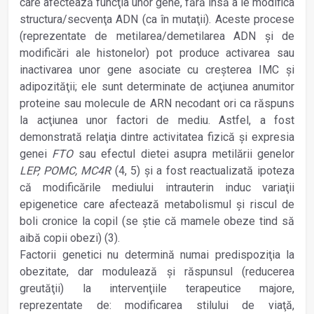
care afectează funcţia unor gene, fără însă a le modifica
structura/secvenţa ADN (ca în mutaţii). Aceste procese
(reprezentate de metilarea/demetilarea ADN şi de
modificări ale histonelor) pot produce activarea sau
inactivarea unor gene asociate cu creşterea IMC şi
adipozităţii; ele sunt determinate de acţiunea anumitor
proteine sau molecule de ARN necodant ori ca răspuns
la acţiunea unor factori de mediu. Astfel, a fost
demonstrată relaţia dintre activitatea fizică şi expresia
genei
FTO
sau
efectul dietei asupra metilării genelor
LEP, POMC, MC4R
(4, 5) şi a fost reactualizată ipoteza
că modificările mediului intrauterin induc variaţii
epigenetice care afectează metabolismul şi riscul de
boli cronice la copil (se ştie că mamele obeze tind să
aibă copii obezi) (3).
Factorii genetici nu determină numai predispoziţia la
obezitate, dar modulează şi răspunsul (reducerea
greutăţii) la intervenţiile terapeutice majore,
reprezentate de: modificarea stilului de viaţă,