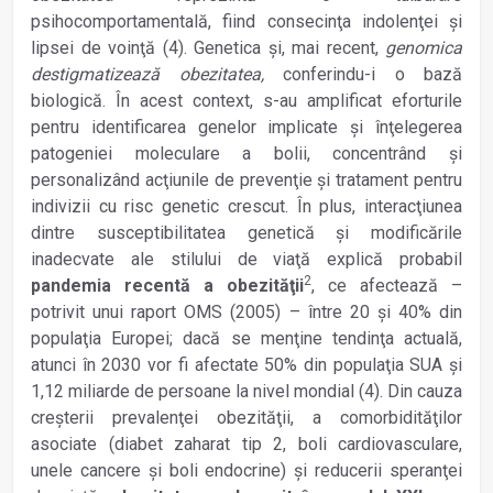
psihocomportamentală, fiind consecinţa indolenţei şi
lipsei de voinţă (4). Genetica şi, mai recent,
genomica
destigmatizează obezitatea,
conferindu-i o bază
biologică. În acest context, s-au amplificat eforturile
pentru identificarea genelor implicate şi înţelegerea
patogeniei moleculare a bolii, concentrând şi
personalizând acţiunile de prevenţie şi tratament pentru
indivizii cu risc genetic crescut. În plus, interacţiunea
dintre susceptibilitatea genetică şi modificările
inadecvate ale stilului de viaţă explică probabil
2
pandemia recentă a obezităţii
, ce afectează –
potrivit unui raport OMS (2005) – între 20 şi 40% din
populaţia Europei; dacă se menţine tendinţa actuală,
atunci în 2030 vor fi afectate 50% din populaţia SUA şi
1,12 miliarde de persoane la nivel mondial (4). Din cauza
creşterii prevalenţei obezităţii, a comorbidităţilor
asociate (diabet zaharat tip 2, boli cardiovasculare,
unele cancere şi boli endocrine) şi reducerii speranţei