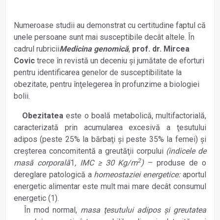
Numeroase studii au demonstrat cu certitudine faptul că
unele persoane sunt mai susceptibile decât altele. În
cadrul rubricii
Medicina genomică
,
prof. dr. Mircea
Covic
trece în revistă un deceniu şi jumătate de eforturi
pentru identificarea genelor de susceptibilitate la
obezitate, pentru înţelegerea în profunzime a biologiei
bolii.
Obezitatea
este o boală metabolică, multifactorială,
caracterizată prin acumularea excesivă a ţesutului
adipos (peste 25% la bărbaţi şi peste 35% la femei) şi
creşterea concomitentă a greutăţii corpului
(indicele de
2
masă corporală
1
, IMC ≥ 30 Kg/m
)
– produse de o
dereglare pato­logică a
homeostaziei energetice:
aportul
energetic ali­mentar este mult mai mare decât consumul
energetic (1).
În mod normal,
masa ţesutului adipos şi greutatea