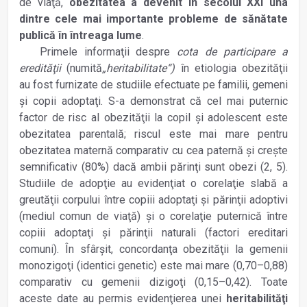
de viaţă,
obezitatea a devenit în secolul XXI una
dintre cele mai importante probleme de sănătate
publică în întreaga lume
.
Primele informaţii despre
cota de participare a
eredităţii
(numită
„heritabilitate“)
în etiologia obezităţii
au fost furnizate de studiile efectuate pe familii, gemeni
şi copii adoptaţi. S-a demonstrat că cel mai puternic
factor de risc al obezităţii la copil şi adolescent este
obezitatea parentală; riscul este mai mare pentru
obezitatea maternă comparativ cu cea paternă şi creşte
semnificativ (80%) dacă ambii părinţi sunt obezi (2, 5).
Studiile de adopţie au evidenţiat o corelaţie slabă a
greutăţii corpului între copiii adoptaţi şi părinţii adoptivi
(mediul comun de viaţă) şi o corelaţie puternică între
copiii adoptaţi şi părinţii naturali (factori ereditari
comuni). În sfârşit, concordanţa obezităţii la gemenii
monozigoţi (identici genetic) este mai mare (0,70–0,88)
comparativ cu gemenii dizigoţi (0,15–0,42). Toate
aceste date au permis evidenţierea unei
heritabilităţi