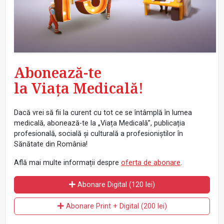
Abonează-te
la Viața Medicală!
Dacă vrei să fii la curent cu tot ce se întâmplă în lumea
medicală, abonează-te la „Viața Medicală”, publicația
profesională, socială și culturală a profesioniștilor în
Sănătate din România!
Află mai multe informații despre
oferta de abonare
.
Abonare Digital (120 lei)
Abonare Print + Digital (200 lei)