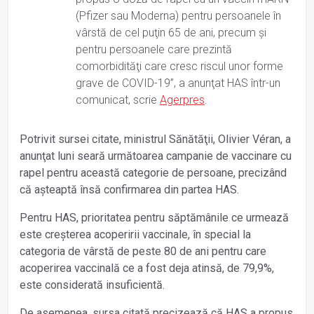
(Pfizer sau Moderna) pentru persoanele în
vârstă de cel puţin 65 de ani, precum şi
pentru persoanele care prezintă
comorbidităţi care cresc riscul unor forme
grave de COVID-19”, a anunţat HAS într-un
comunicat, scrie
Agerpres
.
Potrivit sursei citate, ministrul Sănătăţii, Olivier Véran, a
anunţat luni seară următoarea campanie de vaccinare cu
rapel pentru această categorie de persoane, precizând
că aşteaptă însă confirmarea din partea HAS.
Pentru HAS, prioritatea pentru săptămânile ce urmează
este creşterea acoperirii vaccinale, în special la
categoria de vârstă de peste 80 de ani pentru care
acoperirea vaccinală ce a fost deja atinsă, de 79,9%,
este considerată insuficientă.
De asemenea, sursa citată precizează că HAS a propus