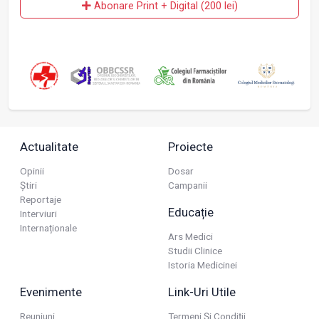
Abonare Print + Digital (200 lei)
Actualitate
Proiecte
Opinii
Dosar
Știri
Campanii
Reportaje
Educație
Interviuri
Internaționale
Ars Medici
Studii Clinice
Istoria Medicinei
Evenimente
Link-Uri Utile
Reuniuni
Termeni Și Condiții