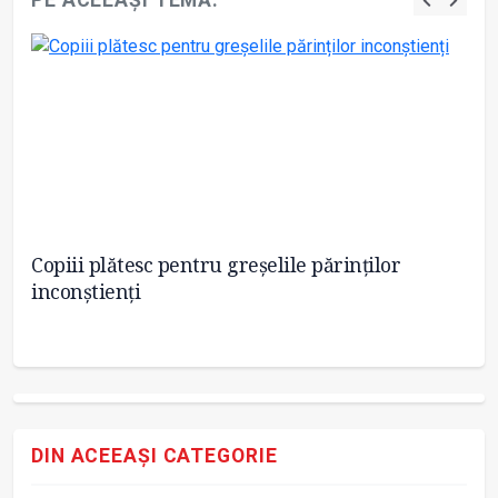
u
Copiii plătesc pentru greșelile părinților
CO
inconștienți
ob
în
DIN ACEEAȘI CATEGORIE