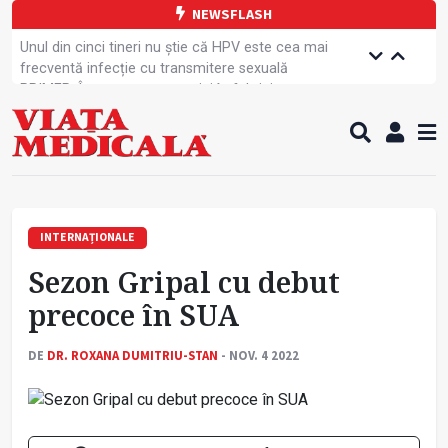
NEWSFLASH
Unul din cinci tineri nu știe că HPV este cea mai
frecventă infecție cu transmitere sexuală
PRIMER: Întreruperea energiei în fabrici ar pune
pacienții în pericol
Subiecte unice la examenul de specialist
Comercializarea unor medicamente, blocată
temporar
Cum gestionăm jet lag-ul- sfaturi de la specialiști
Care este legătura dintre oboseala mintală și
caniculă?
INTERNAȚIONALE
Campanie de prevenție dedicată sportivelor
Sezon Gripal cu debut
Un nou studiu pentru testarea unui vaccin împotriva
tulpinei Bundibugyo a virusului Ebola
precoce în SUA
Alăptarea, esențială pentru sănătatea mamei și
copilului
DE
DR. ROXANA DUMITRIU-STAN
- NOV. 4 2022
Concursul Internațional George Enescu, la ceas
aniversar