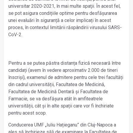
universitar 2020-2021, în mai multe spaţii. În acest fel,
se pot asigura condițiile optime pentru desfășurarea
unei evaluări în siguranță a celor implicați în acest
proces, în contextul limitării răspândirii virusului SARS-
CoV-2.
Pentru a se putea păstra distanța fizică necesară între
candidați (avem în vedere aproximativ 2.000 de tineri
înscrişi), examenul de admitere pentru cele trei facultăți
din cadrul universității, Facultatea de Medicină,
Facultatea de Medicină Dentară și Facultatea de
Farmacie, se va desfășura atât în amfiteatrele
universității, cât și în alte spații care vor fi închiriate
pentru acest scop.
Conducerea UMF „Iuliu Hațieganu” din Cluj-Napoca a
ales să închirieze săli de examinare la Facultatea de