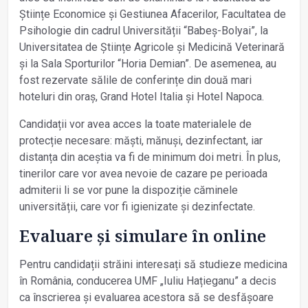
Științe Economice și Gestiunea Afacerilor, Facultatea de
Psihologie din cadrul Universității “Babeș-Bolyai”, la
Universitatea de Științe Agricole și Medicină Veterinară
și la Sala Sporturilor “Horia Demian”. De asemenea, au
fost rezervate sălile de conferințe din două mari
hoteluri din oraș, Grand Hotel Italia și Hotel Napoca.
Candidații vor avea acces la toate materialele de
protecție necesare: măști, mănuși, dezinfectant, iar
distanța din aceștia va fi de minimum doi metri. În plus,
tinerilor care vor avea nevoie de cazare pe perioada
admiterii li se vor pune la dispoziție căminele
universității, care vor fi igienizate și dezinfectate.
Evaluare și simulare în online
Pentru candidații străini interesați să studieze medicina
în România, conducerea UMF „Iuliu Hațieganu” a decis
ca înscrierea și evaluarea acestora să se desfășoare