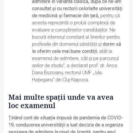
admitere în varianta clasică, după ce ne-am
consultat și cu rectorii celorlalte universități
de medicină și farmacie din țară,
pentru că
acesta reprezintă o probă complexă de
evaluare a cunoștințelor candidaților. Ne
bucură interesul constant al tinerilor pentru
profesiile din domeniul sănătății și
dorim să
le oferim cele mai bune condiții
, atât la
examenul de admitere, cât și pe parcursul
anilor de studiu”, a declarat prof. dr. Anca
Dana Buzoianu, rectorul UMF „Iuliu
Hațieganu” din Cluj-Napoca.
Mai multe spații unde va avea
loc examenul
Ținând cont de situația impusă de pandemia de COVID-
19, conducerea universității a luat decizia de a organiza
sesiunea de admitere la nivel de licență, pentru anul