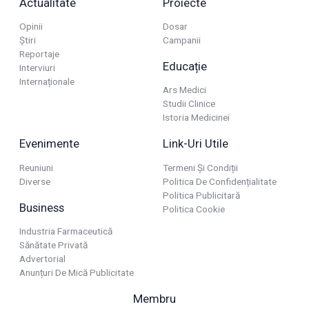
Actualitate
Proiecte
Opinii
Dosar
Știri
Campanii
Reportaje
Educație
Interviuri
Internaționale
Ars Medici
Studii Clinice
Istoria Medicinei
Evenimente
Link-Uri Utile
Reuniuni
Termeni Și Condiții
Diverse
Politica De Confidențialitate
Politica Publicitară
Business
Politica Cookie
Industria Farmaceutică
Sănătate Privată
Advertorial
Anunțuri De Mică Publicitate
Membru