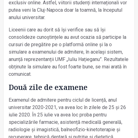
exclusiv online. Astfel, viitorii studenți internaționali vor
putea veni la Cluj-Napoca doar la toamnă, la începutul
anului universitar.
Liceenii care au dorit să își verifice sau să îşi
consolideze cunoștințele au avut ocazia să participe la
cursuri de pregătire pe o platformă online și la o
simulare a examenului de admitere, în același sistem,
anunță reprezentanții UMF „Iuliu Hațieganu”. Rezultatele
obținute la simulare au fost foarte bune, se mai arată în
comunicat.
Două zile de examene
Examenul de admitere pentru ciclul de licență, anul
universitar 2020-2021, va avea loc în zilele de 25 și 26
iulie 2020. În 25 iulie va avea loc proba pentru
specializările farmacie, asistență medicală generală,
radiologie și imagistică, balneofizio-kinetoterapie şi
recuperare, tehnică dentară și nutriție și dietetică.