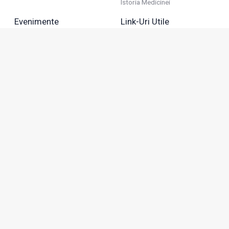
Istoria Medicinei
Evenimente
Link-Uri Utile
Reuniuni
Termeni Și Condiții
Diverse
Politica De Confidențialitate
Politica Publicitară
Business
Politica Cookie
Industria Farmaceutică
Sănătate Privată
Advertorial
Anunțuri De Mică Publicitate
Membru
Adresa: Green Gate, Bd. Tudor Vladimirescu 22, etaj 11,
050883, Bucureşti, România
Abonamente:
0743 166 100