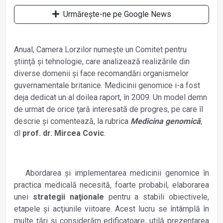
Urmărește-ne pe Google News
Anual, Camera Lorzilor numeşte un Comitet pentru
ştiinţă şi tehnologie, care analizează realizările din
diverse domenii şi face recomandări organismelor
guvernamentale britanice. Medicinii genomice i-a fost
deja dedicat un al doilea raport, în 2009. Un model demn
de urmat de orice ţară interesată de progres, pe care îl
descrie şi comentează, la rubrica
Medicina genomică
,
dl
prof. dr. Mircea Covic
.
Abordarea şi implementarea medicinii genomice în
practica medicală necesită, foarte probabil, elaborarea
unei
strategii naţionale
pentru a stabili obiectivele,
etapele şi acţiunile viitoare. Acest lucru se întâmplă în
multe ţări şi considerăm edificatoare, utilă prezentarea