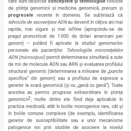
care sunt descrise
conceptele şi tehnologiile
folosite
de ştiinţa genomicii şi medicina genomică, precum şi
progresele
recente în domeniu. Se subliniază că
tehnicile de secvenţiere ADN
au devenit în câţiva ani mai
rapide, mai sigure şi mai ieftine (apropiindu-se de
pragul pronosticat de 1.000 de dolari americani per
genom) – putând fi aplicate la studiul genomurilor
personale ale pacienţilor.
Tehnologiile microreţelelor
ADN (microcipuri)
permit determinarea simultană a sute
de mii de molecule ADN sau ARN şi evaluarea profilului
structural genomic (determinarea a milioane de „puncte
specifice“ din genom) sau a profilului de expresie a
genelor la scară genomică (şi nu „genă cu genă“). Toate
acestea au permis progrese extraordinare în ştiinţa
2
genomicii
, multe dintre ele fiind deja aplicabile în
practica medicală, atât în bolile monogenice rare, cât şi
în bolile comune complexe (de exemplu, identificarea
genelor de susceptibilitate sau a unor mecanisme
patogenice noi prin studiile de asociere la nivelul