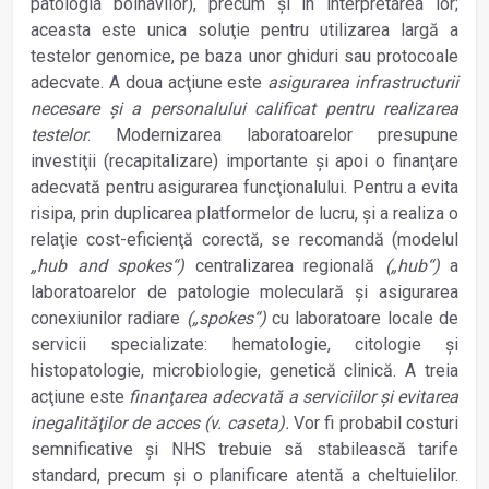
patologia bolnavilor), precum şi în interpretarea lor;
aceasta este unica soluţie pentru utilizarea largă a
testelor genomice, pe baza unor ghiduri sau protocoale
adecvate. A doua acţiune este
asigurarea infrastructurii
necesare şi a personalului calificat pentru realizarea
testelor
. Modernizarea laboratoarelor presupune
investiţii (recapitalizare) importante şi apoi o finanţare
adecvată pentru asigurarea funcţionalului. Pentru a evita
risipa, prin duplicarea platformelor de lucru, şi a realiza o
relaţie cost-eficienţă corectă, se recomandă (modelul
„hub and spokes“)
centralizarea regională
(„hub“)
a
laboratoarelor de patologie moleculară şi asigurarea
conexiunilor radiare
(„spokes“)
cu laboratoare locale de
servicii specializate: hematologie, citologie şi
histopatologie, microbiologie, genetică clinică. A treia
acţiune este
finanţarea adecvată a serviciilor şi evitarea
inegalităţilor de acces
(v. caseta).
Vor fi probabil costuri
semnificative şi NHS trebuie să stabilească tarife
standard, precum şi o planificare atentă a cheltuielilor.