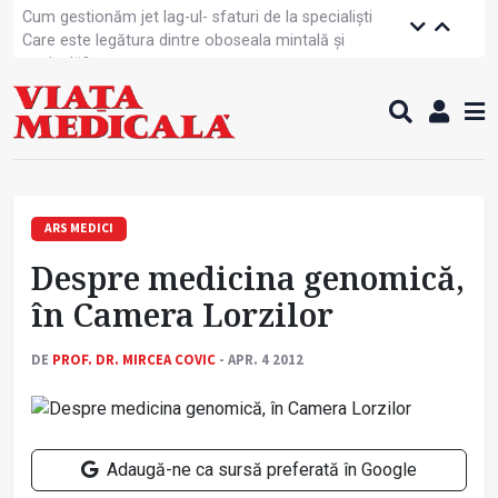
Cum gestionăm jet lag-ul- sfaturi de la specialiști
Care este legătura dintre oboseala mintală și
caniculă?
Campanie de prevenție dedicată sportivelor
Un nou studiu pentru testarea unui vaccin împotriva
tulpinei Bundibugyo a virusului Ebola
Alăptarea, esențială pentru sănătatea mamei și
copilului
Cartea electronică de identitate, noul card de
sănătate
ARS MEDICI
Copiii europeni, într-o formă fizică tot mai proastă
Despre medicina genomică,
Demersuri pentru acces transfrontalier la date
medicale
în Camera Lorzilor
Contractul cadru ar putea fi modificat
Comercializarea unor medicamente, blocată
DE
PROF. DR. MIRCEA COVIC
- APR. 4 2012
temporar
Adaugă-ne ca sursă preferată în Google