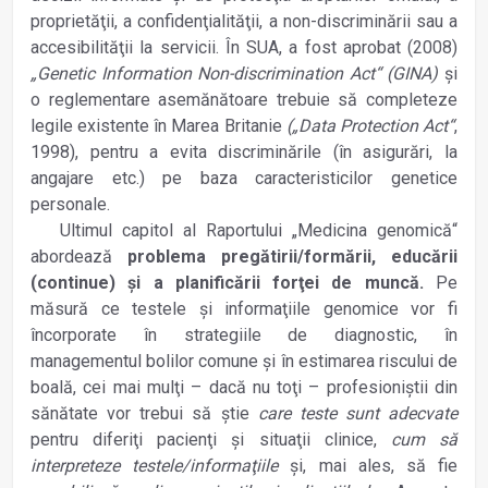
proprietăţii, a confidenţialităţii, a non-discriminării sau a
accesibilităţii la servicii. În SUA, a fost aprobat (2008)
„Genetic Information Non-discrimination Act“ (GINA)
şi
o reglementare asemănătoare trebuie să completeze
legile existente în Marea Britanie
(„Data Protection Act“
,
1998), pentru a evita discriminările (în asigurări, la
angajare etc.) pe baza caracteristicilor genetice
personale.
Ultimul capitol al Raportului „Medicina genomică“
abordează
problema pregătirii/formării, educării
(continue) şi a planificării forţei de muncă.
Pe
măsură ce testele şi informaţiile genomice vor fi
încorporate în strategiile de diagnostic, în
managementul bolilor comune şi în estimarea riscului de
boală, cei mai mulţi – dacă nu toţi – profesioniştii din
sănătate vor trebui să ştie
care teste sunt adecvate
pentru diferiţi pacienţi şi situaţii clinice,
cum să
interpreteze testele/informaţiile
şi, mai ales, să fie