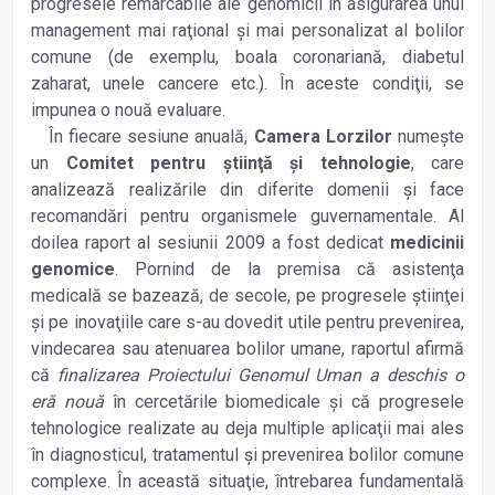
progresele remarcabile ale genomicii în asigurarea unui
management mai raţional şi mai personalizat al bolilor
comune (de exemplu, boala coronariană, diabetul
zaharat, unele cancere etc.). În aceste condiţii, se
impunea o nouă evaluare.
În fiecare sesiune anuală,
Camera Lorzilor
numeşte
un
Comitet pentru ştiinţă şi tehnologie
, care
analizează realizările din diferite domenii şi face
recomandări pentru organismele guvernamentale. Al
doilea raport al sesiunii 2009 a fost dedicat
medicinii
genomice
. Pornind de la premisa că asistenţa
medicală se bazează, de secole, pe progresele ştiinţei
şi pe inovaţiile care s-au dovedit utile pentru prevenirea,
vindecarea sau atenuarea bolilor umane, raportul afirmă
că
finalizarea Proiectului Genomul Uman a deschis o
eră nouă
în cercetările biomedicale şi că progresele
tehnologice realizate au deja multiple aplicaţii mai ales
în diagnosticul, tratamentul şi prevenirea bolilor comune
complexe. În această situaţie, întrebarea fundamentală