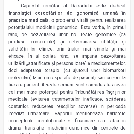
Capitolul următor al Raportului este dedicat
translaţiei cercetărilor de geno­mică umană în
practica medicală
, o pro­blemă vitală pentru realizarea
potenţialului medicinii genomice. Este vorba, în primul
rând, de dezvoltarea unor noi teste genomice (ca
produse comerciale) şi determinarea utilităţii şi
validităţii lor clinice, prin trialuri mai simple şi mai
eficace. În al doilea rând, se impune dezvoltarea
utilizării „stratificate şi personalizate“ a medica­mentelor,
deci adaptarea terapiei (cu ajutorul unor biomarkeri
moleculari) la un grup specific de pacienţi sau, uneori, la
fiecare pacient. Aceste domenii sunt considerate a avea
cel mai mare potenţial pentru îmbunătăţirea îngrijirilor
medicale (evitarea tratamentelor ineficace, scăderea
costurilor, reducerea reacţiilor adverse) în perioada
imediat următoare. Raportul menţionează barierele
conceptuale, instituţionale şi financiare care stau în
drumul translaţiei medicinii genomice din centrele de