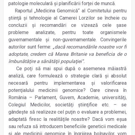
patologie moleculară şi planificării forţei de muncă.
Raportul „Medicina Genomică“ al Comitetului pentru
ştiinţă şi tehnologie al Camerei Lorzilor se încheie cu
concluzii şi recomandări ce vizează cele şase
probleme analizate, pentru toate organismele
guvernamentale şi non-guvernamentale. Convingerile
autorilor sunt ferme:
„dacă recomandările noastre vor fi
adoptate, credem că Marea Britanie va beneficia de o
îmbunătăţire a sănătăţii populaţiei“.
Ce poţi să mai spui după o asemenea măiastră
analiză, care formulează o strategie clară şi absolut
necesară pentru implementarea şi valorificarea
potenţialului medicinii genomice? Oare cineva în
România – Parlament, Guvern, Academie, universităţi,
Colegiul Medicilor, societăţi ştiinţifice etc. – se
gândeşte să realizeze cel puţin o eva­luare a problemei,
adaptată firesc la realităţile noastre? Dacă vom eşua
sau refuza să introducem beneficiile geneticii medicale
şi ale medicinii genomice în îngrijirea bolnavilor, vom