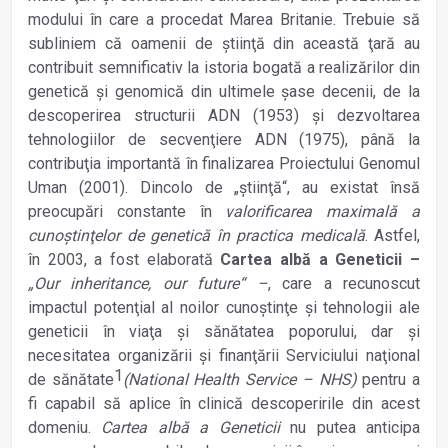
modului în care a procedat Marea Britanie. Trebuie să
subliniem că oamenii de ştiinţă din această ţară au
contribuit semnificativ la istoria bogată a realizărilor din
genetică şi genomică din ultimele şase decenii, de la
descoperirea structurii ADN (1953) şi dezvoltarea
tehnologiilor de secvenţiere ADN (1975), până la
contribuţia importantă în finalizarea Proiectului Genomul
Uman (2001). Dincolo de „ştiinţă“, au existat însă
preocupări constante în
valorificarea maximală a
cunoştinţelor de genetică în practica medicală
. Astfel,
în 2003, a fost elaborată
Cartea albă a Geneticii –
„Our inheritance, our future“ –
, care a recunoscut
impactul potenţial al noilor cunoştinţe şi tehnologii ale
geneticii în viaţa şi sănătatea poporului, dar şi
necesitatea organizării şi finanţării Serviciului naţional
1
de sănătate
(National Health Service – NHS)
pentru a
fi capabil să aplice în clinică descoperirile din acest
domeniu.
Cartea albă a Geneticii
nu putea anticipa