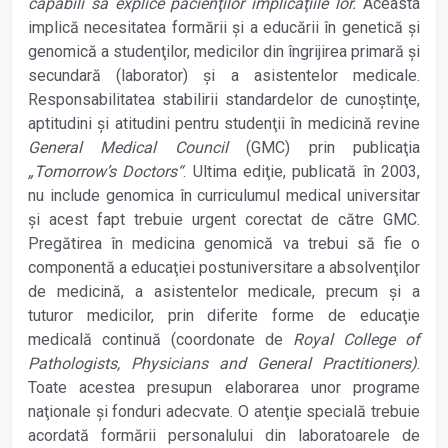
capabili să explice pacienţilor implicaţiile lor.
Aceasta
implică necesitatea formării şi a educării în genetică şi
genomică a studenţilor, medicilor din îngrijirea primară şi
secundară (laborator) şi a asistentelor medicale.
Responsabilitatea stabilirii standardelor de cunoştinţe,
aptitudini şi atitudini pentru studenţii în medicină revine
General Medical Council
(GMC) prin publicaţia
„Tomorrow’s Doctors“
. Ultima ediţie, publicată în 2003,
nu include genomica în curriculumul medical universitar
şi acest fapt trebuie urgent corectat de către GMC.
Pregătirea în medicina genomică va trebui să fie o
componentă a educaţiei postuniversitare a absolvenţilor
de medicină, a asistentelor medicale, precum şi a
tuturor medicilor, prin diferite forme de educaţie
medicală continuă (coordonate de
Royal College of
Pathologists, Physicians and General Practitioners)
.
Toate acestea presupun elaborarea unor programe
naţionale şi fonduri adecvate. O atenţie specială trebuie
acordată formării personalului din laboratoarele de