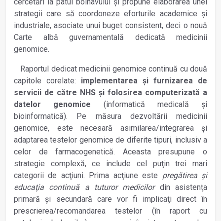
cercetări la patul bolnavului şi propune elaborarea unei
strategii care să coordoneze eforturile academice şi
industriale, asociate unui buget consistent, deci o nouă
Carte albă guvernamentală dedicată medicinii
genomice.
Raportul dedicat medicinii genomice continuă cu două
capitole corelate:
implementarea şi furnizarea de
servicii de către NHS şi folosirea computerizată a
datelor genomice
(informatică medicală şi
bioinformatică). Pe măsura dezvoltării medicinii
genomice, este necesară asimilarea/integrarea şi
adaptarea testelor genomice de diferite tipuri, inclusiv a
celor de farmacogenetică. Aceasta presupune o
strategie complexă, ce include cel puţin trei mari
categorii de acţiuni. Prima acţiune este
pregătirea şi
educaţia continuă a tuturor medicilor
din asistenţa
primară şi secundară care vor fi implicaţi direct în
prescrierea/recomandarea testelor (în raport cu