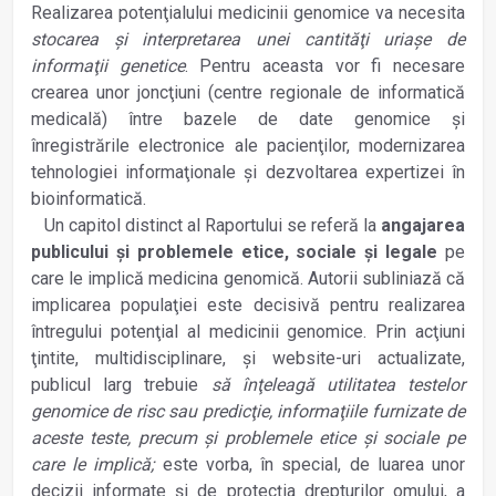
Realizarea potenţialului medicinii genomice va necesita
stocarea şi interpretarea unei cantităţi uriaşe de
informaţii genetice
. Pentru aceasta vor fi necesare
crearea unor joncţiuni (centre regionale de informatică
medicală) între bazele de date genomice şi
înregistrările electronice ale pacienţilor, modernizarea
tehnologiei informaţionale şi dezvoltarea expertizei în
bioinformatică.
Un capitol distinct al Raportului se referă la
angajarea
publicului şi problemele etice, sociale şi legale
pe
care le implică medicina genomică. Autorii subliniază că
implicarea populaţiei este decisivă pentru realizarea
întregului potenţial al medicinii genomice. Prin acţiuni
ţintite, multidisciplinare, şi website-uri actualizate,
publicul larg trebuie
să înţeleagă utilitatea testelor
genomice de risc sau predicţie, informaţiile furnizate de
aceste teste, precum şi problemele etice şi sociale pe
care le implică;
este vorba, în special, de luarea unor
decizii informate şi de protecţia drepturilor omului, a