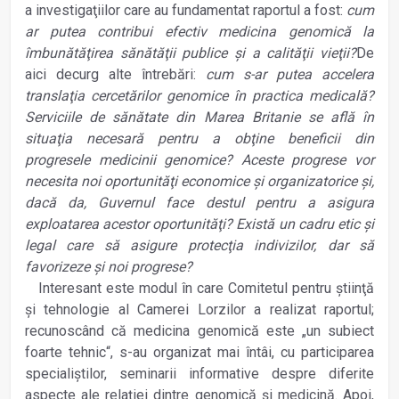
a investigaţiilor care au fundamentat raportul a fost:
cum
ar putea contribui efectiv medicina genomică la
îmbunătăţirea sănătăţii publice şi a calităţii vieţii?
De
aici decurg alte întrebări:
cum s-ar putea accelera
translaţia cercetărilor genomice în practica medicală?
Serviciile de sănătate din Marea Britanie se află în
situaţia necesară pentru a obţine beneficii din
progresele medicinii genomice? Aceste progrese vor
necesita noi oportunităţi economice şi organizatorice şi,
dacă da, Guvernul face destul pentru a asigura
exploatarea acestor oportunităţi? Există un cadru etic şi
legal care să asigure protecţia indivizilor, dar să
favorizeze şi noi progrese?
Interesant este modul în care Comitetul pentru ştiinţă
şi tehnologie al Camerei Lorzilor a realizat raportul;
recunoscând că medicina genomică este „un subiect
foarte tehnic“, s-au organizat mai întâi, cu participarea
specialiştilor, seminarii informative despre diferite
aspecte ale relaţiei dintre genomică şi medicină. Apoi,