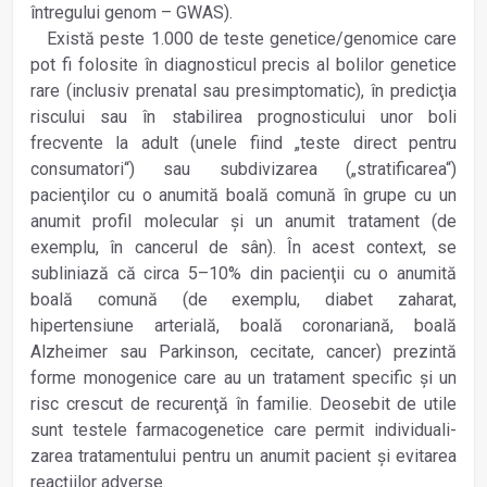
întregului genom – GWAS).
Există peste 1.000 de teste genetice/genomice care
pot fi folosite în diagnosticul precis al bolilor genetice
rare (inclusiv prenatal sau presimptomatic), în predicţia
riscului sau în stabilirea prognosticului unor boli
frecvente la adult (unele fiind „teste direct pentru
consumatori“) sau subdivizarea („stratificarea“)
pacienţilor cu o anumită boală comună în grupe cu un
anumit profil molecular şi un anumit tratament (de
exemplu, în cancerul de sân). În acest context, se
subliniază că circa 5–10% din pacienţii cu o anumită
boală comună (de exemplu, diabet zaharat,
hipertensiune arterială, boală coronariană, boală
Alzheimer sau Parkinson, cecitate, cancer) prezintă
forme monogenice care au un tratament specific şi un
risc crescut de recurenţă în familie. Deosebit de utile
sunt testele farmaco­gene­tice care permit individuali­
zarea tratamentului pentru un anumit pacient şi evitarea
reacţiilor adverse.