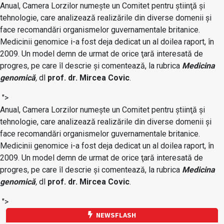
Anual, Camera Lorzilor numeşte un Comitet pentru ştiinţă şi
tehnologie, care analizează realizările din diverse domenii şi
face recomandări organismelor guvernamentale britanice.
Medicinii genomice i-a fost deja dedicat un al doilea raport, în
2009. Un model demn de urmat de orice ţară interesată de
progres, pe care îl descrie şi comentează, la rubrica
Medicina
genomică
,
dl
prof. dr. Mircea Covic
.
">
Anual, Camera Lorzilor numeşte un Comitet pentru ştiinţă şi
tehnologie, care analizează realizările din diverse domenii şi
face recomandări organismelor guvernamentale britanice.
Medicinii genomice i-a fost deja dedicat un al doilea raport, în
2009. Un model demn de urmat de orice ţară interesată de
progres, pe care îl descrie şi comentează, la rubrica
Medicina
genomică
,
dl
prof. dr. Mircea Covic
.
">
NEWSFLASH