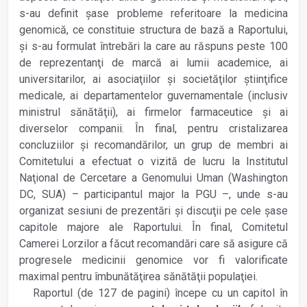
s-au definit şase probleme referitoare la medicina
genomică, ce constituie structura de bază a Raportului,
şi s-au formulat întrebări la care au răspuns peste 100
de reprezentanţi de marcă ai lumii academice, ai
universitarilor, ai asociaţiilor şi societăţilor ştiinţifice
medicale, ai departamentelor guvernamentale (inclusiv
ministrul sănătăţii), ai firmelor farmaceutice şi ai
diverselor companii. În final, pentru cristalizarea
concluziilor şi recomandărilor, un grup de membri ai
Comitetului a efectuat o vizită de lucru la Institutul
Naţional de Cercetare a Genomului Uman (Washington
DC, SUA) – participantul major la PGU –, unde s-au
organizat sesiuni de prezentări şi discuţii pe cele şase
capitole majore ale Raportului. În final, Comitetul
Camerei Lorzilor a făcut recomandări care să asigure că
progresele medicinii genomice vor fi valorificate
maximal pentru îmbunătăţirea sănătăţii populaţiei.
Raportul (de 127 de pagini) începe cu un capitol în