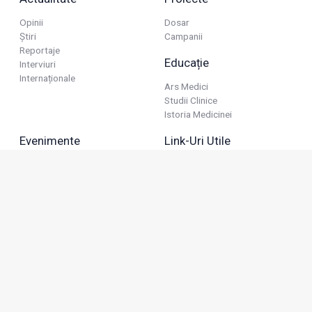
Opinii
Dosar
Știri
Campanii
Reportaje
Educație
Interviuri
Internaționale
Ars Medici
Studii Clinice
Istoria Medicinei
Evenimente
Link-Uri Utile
Reuniuni
Termeni Și Condiții
Diverse
Politica De Confidențialitate
Politica Publicitară
Business
Politica Cookie
Industria Farmaceutică
Sănătate Privată
Advertorial
Anunțuri De Mică Publicitate
Membru