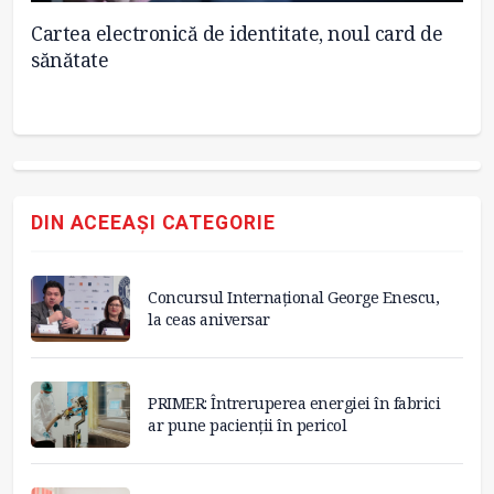
Cartea electronică de identitate, noul card de
De
sănătate
m
DIN ACEEAȘI CATEGORIE
Concursul Internațional George Enescu,
la ceas aniversar
PRIMER: Întreruperea energiei în fabrici
ar pune pacienții în pericol