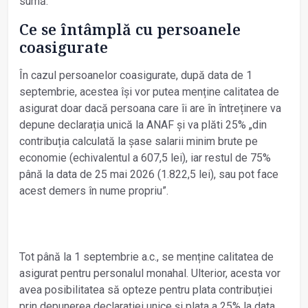
sumă.
Ce se întâmplă cu persoanele
coasigurate
În cazul persoanelor coasigurate, după data de 1
septembrie, acestea își vor putea menține calitatea de
asigurat doar dacă persoana care îi are în întreținere va
depune declarația unică la ANAF și va plăti 25% „din
contribuția calculată la șase salarii minim brute pe
economie (echivalentul a 607,5 lei), iar restul de 75%
până la data de 25 mai 2026 (1.822,5 lei), sau pot face
acest demers în nume propriu”.
Tot până la 1 septembrie a.c., se menține calitatea de
asigurat pentru personalul monahal. Ulterior, acesta vor
avea posibilitatea să opteze pentru plata contribuției
prin depunerea declarației unice și plata a 25% la data