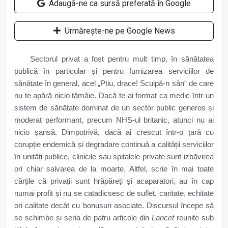
Adaugă-ne ca sursă preferată în Google
Urmărește-ne pe Google News
Sectorul privat a fost pentru mult timp, în sănătatea
publică în particular și pentru furnizarea serviciilor de
sănătate în general, acel „Ptiu, drace! Scuipă-n sân“ de care
nu te apără nicio tămâie. Dacă te-ai format ca medic într-un
sistem de sănătate dominat de un sector public generos și
moderat performant, precum NHS-ul britanic, atunci nu ai
nicio șansă. Dimpotrivă, dacă ai crescut într-o țară cu
corupție endemică și degradare continuă a calității serviciilor
în unități publice, clinicile sau spitalele private sunt izbăvirea
ori chiar salvarea de la moarte. Altfel, scrie în mai toate
cărțile că privații sunt hrăpăreți și acaparatori, au în cap
numai profit și nu se catadicsesc de suflet, caritate, echitate
ori calitate decât cu bonusuri asociate. Discursul începe să
se schimbe și seria de patru articole din
Lancet
reunite sub