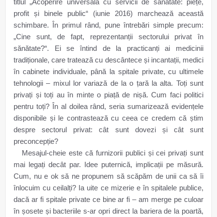
titlul „Acoperire universală cu servicii de sănătate: piețe,
profit și binele public“ (iunie 2016) marchează această
schimbare. În primul rând, pune întrebări simple precum:
„Cine sunt, de fapt, reprezentanții sectorului privat în
sănătate?“. Ei se întind de la practicanți ai medicinii
tradiționale, care tratează cu descântece și incantații, medici
în cabinete individuale, până la spitale private, cu ultimele
tehnologii – mixul lor variază de la o țară la alta. Toți sunt
privați și toți au în minte o piață de nișă. Cum faci politici
pentru toți? În al doilea rând, seria sumarizează evidențele
disponibile și le contrastează cu ceea ce credem că știm
despre sectorul privat: cât sunt dovezi și cât sunt
preconcepție?
Mesajul-cheie este că furnizorii publici și cei privați sunt
mai legați decât par. Idee puternică, implicații pe măsură.
Cum, nu e ok să ne propunem să scăpăm de unii ca să îi
înlocuim cu ceilalți? Ia uite ce mizerie e în spitalele publice,
dacă ar fi spitale private ce bine ar fi – am merge pe culoar
în șosete și bacteriile s-ar opri direct la bariera de la poartă,