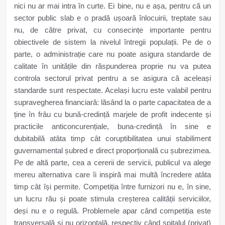
nici nu ar mai intra în curte. Ei bine, nu e așa, pentru că un
sector public slab e o pradă ușoară înlocuirii, treptate sau
nu, de către privat, cu consecințe importante pentru
obiectivele de sistem la nivelul întregii populații. Pe de o
parte, o administrație care nu poate asigura standarde de
calitate în unitățile din răspunderea proprie nu va putea
controla sectorul privat pentru a se asigura că aceleași
standarde sunt respectate. Același lucru este valabil pentru
supravegherea financiară: lăsând la o parte capacitatea de a
ține în frâu cu bună-credință marjele de profit indecente și
practicile anticoncurențiale, buna-credință în sine e
dubitabilă atâta timp cât coruptibilitatea unui stabiliment
guvernamental șubred e direct proporțională cu șubrezimea.
Pe de altă parte, cea a cererii de servicii, publicul va alege
mereu alternativa care îi inspiră mai multă încredere atâta
timp cât își permite. Competiția între furnizori nu e, în sine,
un lucru rău și poate stimula creșterea calității serviciilor,
deși nu e o regulă. Problemele apar când competiția este
transversală și nu orizontală, respectiv când spitalul (privat)