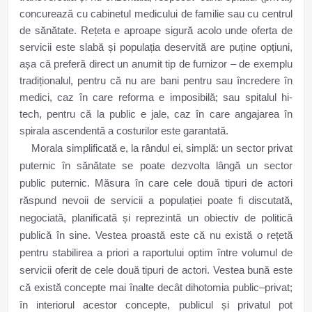
concurează cu cabinetul medicului de familie sau cu centrul
de sănătate. Rețeta e aproape sigură acolo unde oferta de
servicii este slabă și populația deservită are puține opțiuni,
așa că preferă direct un anumit tip de furnizor – de exemplu
tradiționalul, pentru că nu are bani pentru sau încredere în
medici, caz în care reforma e imposibilă; sau spitalul hi-
tech, pentru că la public e jale, caz în care angajarea în
spirala ascendentă a costurilor este garantată.
Morala simplificată e, la rândul ei, simplă: un sector privat
puternic în sănătate se poate dezvolta lângă un sector
public puternic. Măsura în care cele două tipuri de actori
răspund nevoii de servicii a populației poate fi discutată,
negociată, planificată și reprezintă un obiectiv de politică
publică în sine. Vestea proastă este că nu există o rețetă
pentru stabilirea a priori a raportului optim între volumul de
servicii oferit de cele două tipuri de actori. Vestea bună este
că există concepte mai înalte decât dihotomia public–privat;
în interiorul acestor concepte, publicul și privatul pot