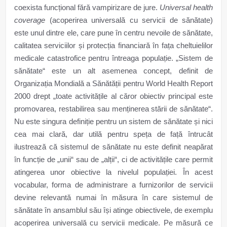
coexista funcțional fără vampirizare de jure.
Universal health
coverage
(acoperirea universală cu servicii de sănătate)
este unul dintre ele, care pune în centru nevoile de sănătate,
calitatea serviciilor și protecția financiară în fața cheltuielilor
medicale catastrofice pentru întreaga populație. „Sistem de
sănătate“ este un alt asemenea concept, definit de
Organizația Mondială a Sănătății pentru World Health Report
2000 drept „toate activitățile al căror obiectiv principal este
promovarea, restabilirea sau menținerea stării de sănătate“.
Nu este singura definiție pentru un sistem de sănătate și nici
cea mai clară, dar utilă pentru speța de față întrucât
ilustrează că sistemul de sănătate nu este definit neapărat
în funcție de „unii“ sau de „alții“, ci de activitățile care permit
atingerea unor obiective la nivelul populației. În acest
vocabular, forma de administrare a furnizorilor de servicii
devine relevantă numai în măsura în care sistemul de
sănătate în ansamblul său își atinge obiectivele, de exemplu
acoperirea universală cu servicii medicale. Pe măsură ce