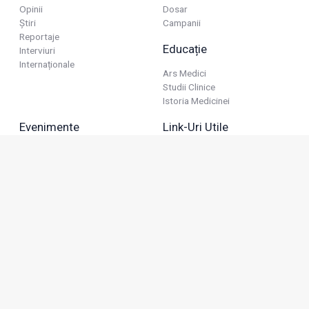
Opinii
Dosar
Știri
Campanii
Reportaje
Educație
Interviuri
Internaționale
Ars Medici
Studii Clinice
Istoria Medicinei
Evenimente
Link-Uri Utile
Reuniuni
Termeni Și Condiții
Diverse
Politica De Confidențialitate
Politica Publicitară
Business
Politica Cookie
Industria Farmaceutică
Sănătate Privată
Advertorial
Anunțuri De Mică Publicitate
Membru