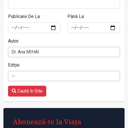
Publicare De La:
Până La:
Autor:
Dr. Ana MIHAI
Ediție:
--
Caută în Site
Abonează-te la Viața