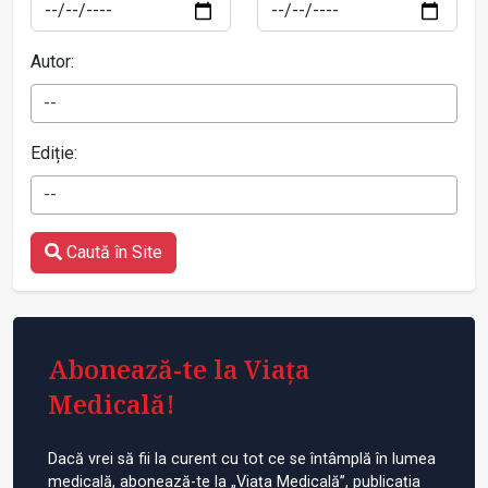
Autor:
--
Ediție:
--
Caută în Site
Abonează-te la Viața
Medicală!
Dacă vrei să fii la curent cu tot ce se întâmplă în lumea
medicală, abonează-te la „Viața Medicală”, publicația