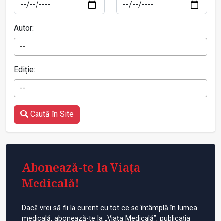
Autor:
--
Ediție:
--
Caută în Site
Abonează-te la Viața
Medicală!
Dacă vrei să fii la curent cu tot ce se întâmplă în lumea
medicală, abonează-te la „Viața Medicală”, publicația