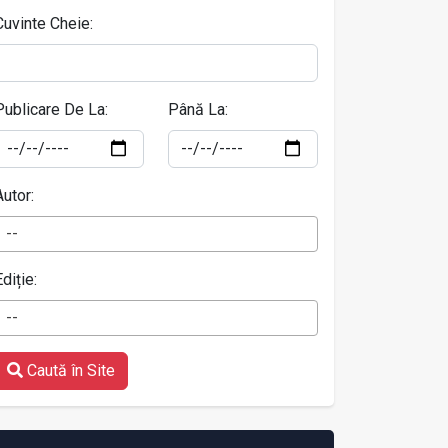
Cuvinte Cheie:
Publicare De La:
Până La:
Autor:
--
Ediție:
--
Caută în Site