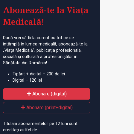
Abonează-te la Viața
Medicală!
Dacă vrei să fii la curent cu tot ce se
întâmplă în lumea medicală, abonează-te la
„Viața Medicală”, publicația profesională,
socială și culturală a profesioniștilor în
Sănătate din România!
Tipărit + digital – 200 de lei
Digital – 120 lei
Abonare (digital)
Abonare (print+digital)
Titularii abonamentelor pe 12 luni sunt
creditați astfel de: