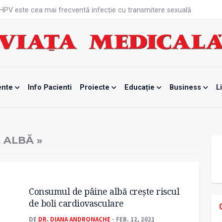
că HPV este cea mai frecventă infecție cu transmitere sexuală
n fabrici ar pune pacienții în pericol
 specialist
mente, blocată temporar
ri de la specialiști
eala mintală și caniculă?
tă sportivelor
unui vaccin împotriva tulpinei Bundibugyo a virusului Ebola
ente
Info Pacienti
Proiecte
Educație
Business
L
ănătatea mamei și copilului
e Enescu, la ceas aniversar
 ALBĂ »
Consumul de pâine albă crește riscul
de boli cardiovasculare
DE
DR. DIANA ANDRONACHE
- FEB. 12, 2021