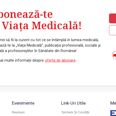
bonează-te
 Viața Medicală!
rei să fii la curent cu tot ce se întâmplă în lumea medicală,
ză-te la „Viața Medicală”, publicația profesională, socială și
ală a profesioniștilor în Sănătate din România!
ai multe informații despre
oferta de abonare
.
Evenimente
Link-Uri Utile
Me
Reuniuni
Termeni Și Condiții