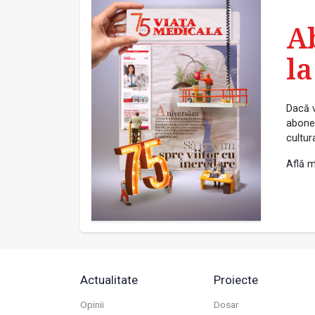
A
la
Dacă v
abonea
cultur
Află m
Actualitate
Proiecte
Opinii
Dosar