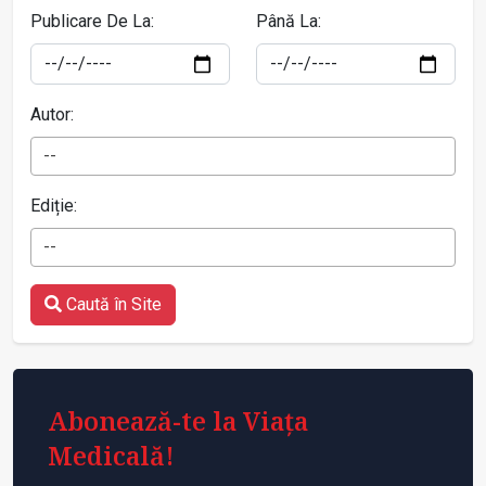
Publicare De La:
Până La:
Autor:
--
Ediție:
--
Caută în Site
Abonează-te la Viața
Medicală!