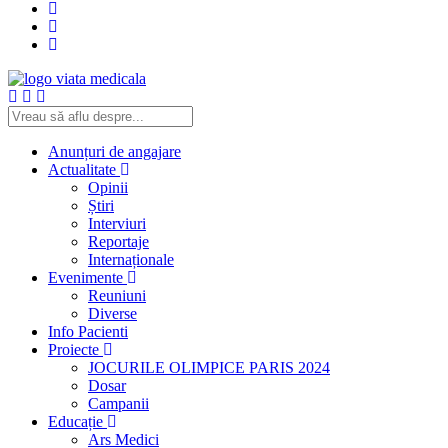
Anunțuri de angajare
Actualitate
Opinii
Știri
Interviuri
Reportaje
Internaționale
Evenimente
Reuniuni
Diverse
Info Pacienti
Proiecte
JOCURILE OLIMPICE PARIS 2024
Dosar
Campanii
Educație
Ars Medici