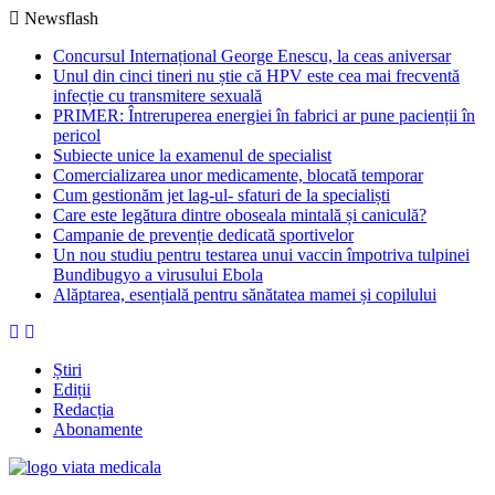
Newsflash
Concursul Internațional George Enescu, la ceas aniversar
Unul din cinci tineri nu știe că HPV este cea mai frecventă
infecție cu transmitere sexuală
PRIMER: Întreruperea energiei în fabrici ar pune pacienții în
pericol
Subiecte unice la examenul de specialist
Comercializarea unor medicamente, blocată temporar
Cum gestionăm jet lag-ul- sfaturi de la specialiști
Care este legătura dintre oboseala mintală și caniculă?
Campanie de prevenție dedicată sportivelor
Un nou studiu pentru testarea unui vaccin împotriva tulpinei
Bundibugyo a virusului Ebola
Alăptarea, esențială pentru sănătatea mamei și copilului
Știri
Ediții
Redacția
Abonamente