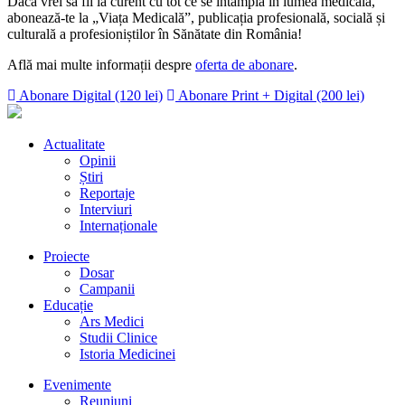
Dacă vrei să fii la curent cu tot ce se întâmplă în lumea medicală,
abonează-te la „Viața Medicală”, publicația profesională, socială și
culturală a profesioniștilor în Sănătate din România!
Află mai multe informații despre
oferta de abonare
.
Abonare Digital (120 lei)
Abonare Print + Digital (200 lei)
Actualitate
Opinii
Știri
Reportaje
Interviuri
Internaționale
Proiecte
Dosar
Campanii
Educație
Ars Medici
Studii Clinice
Istoria Medicinei
Evenimente
Reuniuni