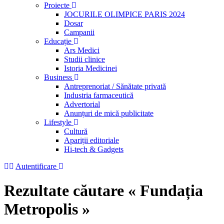
Proiecte
JOCURILE OLIMPICE PARIS 2024
Dosar
Campanii
Educație
Ars Medici
Studii clinice
Istoria Medicinei
Business
Antreprenoriat / Sănătate privată
Industria farmaceutică
Advertorial
Anunțuri de mică publicitate
Lifestyle
Cultură
Apariții editoriale
Hi-tech & Gadgets
Autentificare
Rezultate căutare « Fundația
Metropolis »