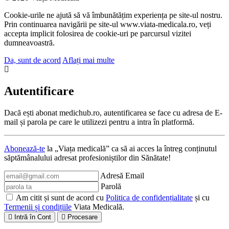
Cookie-urile ne ajută să vă îmbunătățim experiența pe site-ul nostru.
Prin continuarea navigării pe site-ul www.viata-medicala.ro, veți
accepta implicit folosirea de cookie-uri pe parcursul vizitei
dumneavoastră.
Da, sunt de acord
Aflați mai multe
Autentificare
Dacă ești abonat medichub.ro, autentificarea se face cu adresa de E-
mail și parola pe care le utilizezi pentru a intra în platformă.
Abonează-te
la „Viața medicală” ca să ai acces la întreg conținutul
săptămânalului adresat profesioniștilor din Sănătate!
Adresă Email
Parolă
Am citit și sunt de acord cu
Politica de confidențialitate
și cu
Termenii și condițiile
Viata Medicală.
Intră în Cont
Procesare