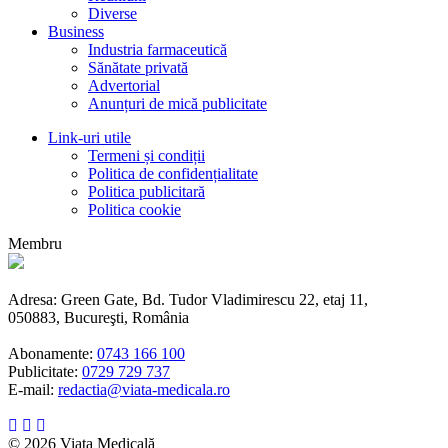
Diverse
Business
Industria farmaceutică
Sănătate privată
Advertorial
Anunțuri de mică publicitate
Link-uri utile
Termeni și condiții
Politica de confidențialitate
Politica publicitară
Politica cookie
Membru
Adresa: Green Gate, Bd. Tudor Vladimirescu 22, etaj 11,
050883, Bucureşti, România
Abonamente:
0743 166 100
Publicitate:
0729 729 737
E-mail:
redactia@viata-medicala.ro
© 2026 Viața Medicală