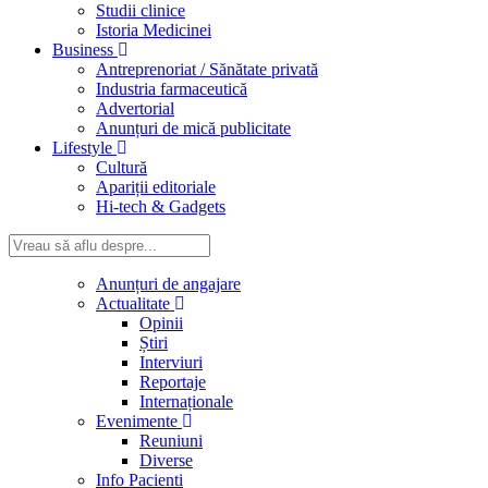
Studii clinice
Istoria Medicinei
Business
Antreprenoriat / Sănătate privată
Industria farmaceutică
Advertorial
Anunțuri de mică publicitate
Lifestyle
Cultură
Apariții editoriale
Hi-tech & Gadgets
Anunțuri de angajare
Actualitate
Opinii
Știri
Interviuri
Reportaje
Internaționale
Evenimente
Reuniuni
Diverse
Info Pacienti