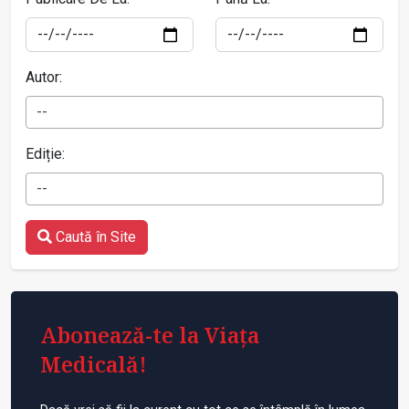
Autor:
--
Ediție:
--
Caută în Site
Abonează-te la Viața
Medicală!