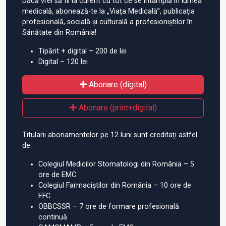
Dacă vrei să fii la curent cu tot ce se întâmplă în lumea
medicală, abonează-te la „Viața Medicală”, publicația
profesională, socială și culturală a profesioniștilor în
Sănătate din România!
Tipărit + digital – 200 de lei
Digital – 120 lei
Abonare (digital)
Abonare (print+digital)
Titularii abonamentelor pe 12 luni sunt creditați astfel
de:
Colegiul Medicilor Stomatologi din România – 5
ore de EMC
Colegiul Farmaciștilor din România – 10 ore de
EFC
OBBCSSR – 7 ore de formare profesională
continuă