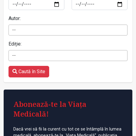
Autor:
--
Ediție:
--
Caută în Site
Abonează-te la Viața
Medicală!
Dacă vrei să fii la curent cu tot ce se întâmplă în lumea
medicală, abonează-te la „Viața Medicală”, publicația