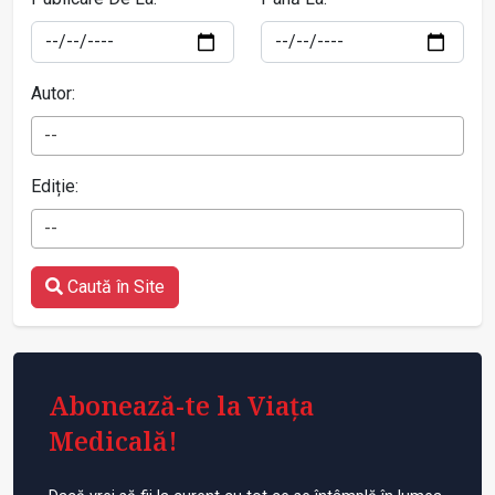
Autor:
--
Ediție:
--
Caută în Site
Abonează-te la Viața
Medicală!