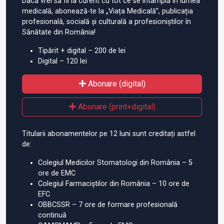
Dacă vrei să fii la curent cu tot ce se întâmplă în lumea
medicală, abonează-te la „Viața Medicală”, publicația
profesională, socială și culturală a profesioniștilor în
Sănătate din România!
Tipărit + digital – 200 de lei
Digital – 120 lei
Abonare (digital)
Abonare (print+digital)
Titularii abonamentelor pe 12 luni sunt creditați astfel
de:
Colegiul Medicilor Stomatologi din România – 5
ore de EMC
Colegiul Farmaciștilor din România – 10 ore de
EFC
OBBCSSR – 7 ore de formare profesională
continuă