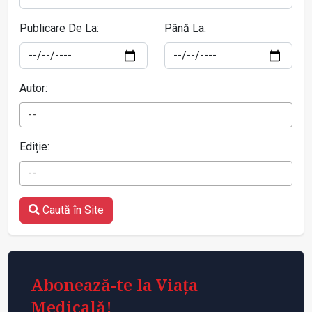
Publicare De La:
Până La:
Autor:
--
Ediție:
--
Caută în Site
Abonează-te la Viața
Medicală!