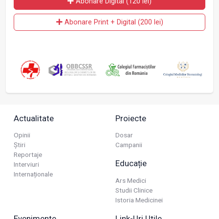
Abonare Digital (120 lei)
Abonare Print + Digital (200 lei)
Actualitate
Proiecte
Opinii
Dosar
Știri
Campanii
Reportaje
Educație
Interviuri
Internaționale
Ars Medici
Studii Clinice
Istoria Medicinei
Evenimente
Link-Uri Utile