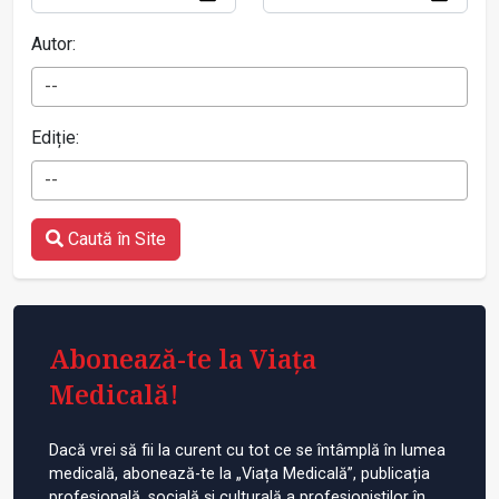
Autor:
--
Ediție:
--
Caută în Site
Abonează-te la Viața
Medicală!
Dacă vrei să fii la curent cu tot ce se întâmplă în lumea
medicală, abonează-te la „Viața Medicală”, publicația
profesională, socială și culturală a profesioniștilor în