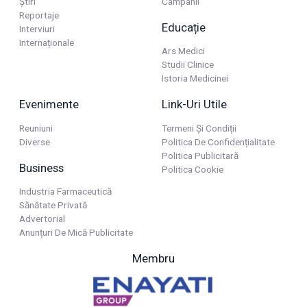
Știri
Campanii
Reportaje
Educație
Interviuri
Internaționale
Ars Medici
Studii Clinice
Istoria Medicinei
Evenimente
Link-Uri Utile
Reuniuni
Termeni Și Condiții
Diverse
Politica De Confidențialitate
Politica Publicitară
Business
Politica Cookie
Industria Farmaceutică
Sănătate Privată
Advertorial
Anunțuri De Mică Publicitate
Membru