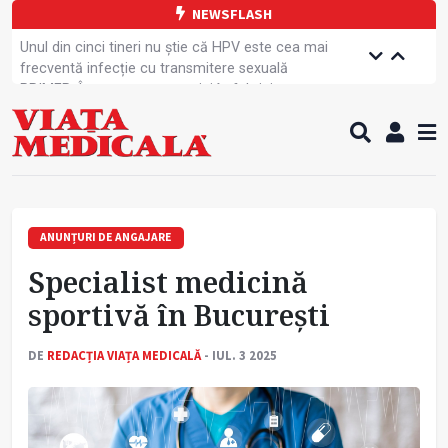
NEWSFLASH
Unul din cinci tineri nu știe că HPV este cea mai
frecventă infecție cu transmitere sexuală
PRIMER: Întreruperea energiei în fabrici ar pune
pacienții în pericol
Subiecte unice la examenul de specialist
Comercializarea unor medicamente, blocată
temporar
Cum gestionăm jet lag-ul- sfaturi de la specialiști
Care este legătura dintre oboseala mintală și
caniculă?
ANUNȚURI DE ANGAJARE
Campanie de prevenție dedicată sportivelor
Specialist medicină
Un nou studiu pentru testarea unui vaccin împotriva
tulpinei Bundibugyo a virusului Ebola
sportivă în București
Alăptarea, esențială pentru sănătatea mamei și
copilului
DE
REDACȚIA VIAȚA MEDICALĂ
- IUL. 3 2025
Concursul Internațional George Enescu, la ceas
aniversar