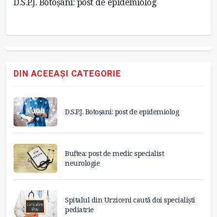
D.S.P.J. Botoșani: post de epidemiolog
Bu
DIN ACEEAȘI CATEGORIE
D.S.P.J. Botoșani: post de epidemiolog
Buftea: post de medic specialist
neurologie
Spitalul din Urziceni caută doi specialiști
pediatrie