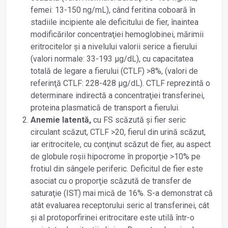
femei: 13-150 ng/mL), când feritina coboară în
stadiile incipiente ale deficitului de fier, înaintea
modificărilor concentraţiei hemoglobinei, mărimii
eritrocitelor și a nivelului valorii serice a fierului
(valori normale: 33-193 µg/dL), cu capacitatea
totală de legare a fierului (CTLF) >8%, (valori de
referinţă CTLF: 228-428 µg/dL). CTLF reprezintă o
determinare indirectă a concentraţiei transferinei,
proteina plasmatică de transport a fierului.
Anemie latentă,
cu FS scăzută și fier seric
circulant scăzut, CTLF >20, fierul din urină scăzut,
iar eritrocitele, cu conţinut scăzut de fier, au aspect
de globule roșii hipocrome în proporţie >10% pe
frotiul din sângele periferic. Deficitul de fier este
asociat cu o proporţie scăzută de transfer de
saturaţie (IST) mai mică de 16%. S-a demonstrat că
atât evaluarea receptorului seric al transferinei, cât
și al protoporfirinei eritrocitare este utilă într-o