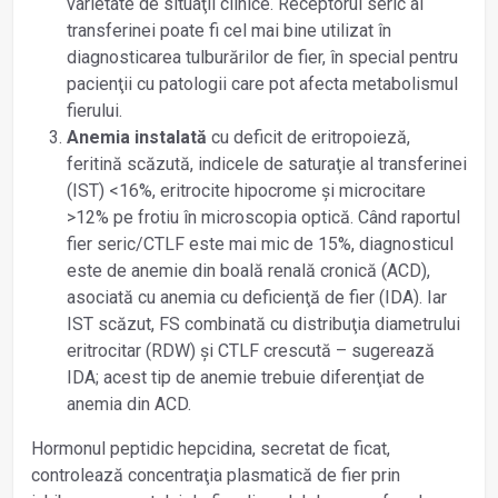
varietate de situaţii clinice. Receptorul seric al
transferinei poate fi cel mai bine utilizat în
diagnosticarea tulburărilor de fier, în special pentru
pacienţii cu patologii care pot afecta metabolismul
fierului.
Anemia instalată
cu deficit de eritropoieză,
feritină scăzută, indicele de saturaţie al transferinei
(IST) <16%, eritrocite hipocrome și microcitare
>12% pe frotiu în microscopia optică. Când raportul
fier seric/CTLF este mai mic de 15%, diagnosticul
este de anemie din boală renală cronică (ACD),
asociată cu anemia cu deficienţă de fier (IDA). Iar
IST scăzut, FS combinată cu distribuţia diametrului
eritrocitar (RDW) și CTLF crescută – sugerează
IDA; acest tip de anemie trebuie diferenţiat de
anemia din ACD.
Hormonul peptidic hepcidina, secretat de ficat,
controlează concentraţia plasmatică de fier prin