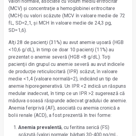
valori normale, asociate cu volum mediu eritrocitar
(MCV) și concentraţie a hemoglobinei eritrocitare
(MCH) cu valori scăzute (MCV în valoare medie de 72
fL, SD=2,1, și MCH în valoare medie de 24,3 pg,
SD=1,6).
Alţi 28 de pacienţi (31%) au avut anemie ușoară (HGB
<10,6 g/dL), în timp ce doar 10 pacienţi (11%) au
prezentat o anemie severă (HGB <8 g/dL). Toţi
pacienţii din grupul cu anemie severă au avut indicele
de producţie reticulocitară (IPR) scăzut, în valoare
medie <1,4 (valoare normală=2), indicând un tip de
anemie hiporegenerativă. Un IPR <2 indică un răspuns
medular inadecvat, în timp ce un IPR >2 sugerează că
măduva osoasă răspunde adecvat gradului de anemie.
Anemia feriprivă (AF), asociată cu anemia cronică a
bolii renale (ACD), a fost prezentă în trei forme:
Anemia prevalentă
, cu feritina serică (FS)
scăzută (valori normale: bărbaţi 30-400 ng/mL,