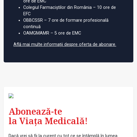
ore de EMC
Colegiul Farmaciștilor din România – 10 ore de
EFC
OBBCSSR – 7 ore de formare profesională
continuă
OAMGMAMR – 5 ore de EMC
Află mai multe informații despre oferta de abonare.
Abonează-te
la Viața Medicală!
Dacă vrei să fii la curent cu tot ce se întâmplă în lumea