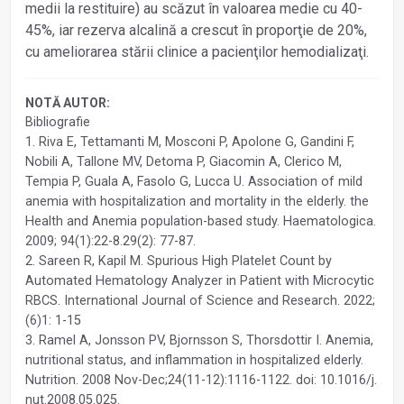
medii la restituire) au scăzut în valoarea medie cu 40-
45%, iar rezerva alcalină a crescut în proporţie de 20%,
cu ameliorarea stării clinice a pacienţilor hemodializaţi.
NOTĂ AUTOR:
Bibliografie
1. Riva E, Tettamanti M, Mosconi P, Apolone G, Gandini F,
Nobili A, Tallone MV, Detoma P, Giacomin A, Clerico M,
Tempia P, Guala A, Fasolo G, Lucca U. Association of mild
anemia with hospitalization and mortality in the elderly. the
Health and Anemia population-based study. Haematologica.
2009; 94(1):22-8.29(2): 77-87.
2. Sareen R, Kapil M. Spurious High Platelet Count by
Automated Hematology Analyzer in Patient with Microcytic
RBCS. International Journal of Science and Research. 2022;
(6)1: 1-15
3. Ramel A, Jonsson PV, Bjornsson S, Thorsdottir I. Anemia,
nutritional status, and inflammation in hospitalized elderly.
Nutrition. 2008 Nov-Dec;24(11-12):1116-1122. doi: 10.1016/j.
nut.2008.05.025.