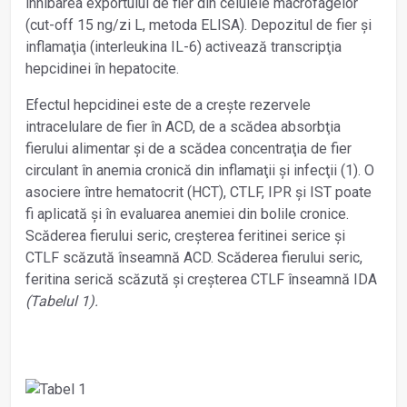
inhibarea exportului de fier din celulele macrofagelor
(cut-off 15 ng/zi L, metoda ELISA). Depozitul de fier și
inflamaţia (interleukina IL-6) activează transcripţia
hepcidinei în hepatocite.
Efectul hepcidinei este de a crește rezervele
intracelulare de fier în ACD, de a scădea absorbţia
fierului alimentar și de a scădea concentraţia de fier
circulant în anemia cronică din inflamaţii și infecţii (1). O
asociere între hematocrit (HCT), CTLF, IPR și IST poate
fi aplicată și în evaluarea anemiei din bolile cronice.
Scăderea fierului seric, creșterea feritinei serice și
CTLF scăzută înseamnă ACD. Scăderea fierului seric,
feritina serică scăzută și creșterea CTLF înseamnă IDA
(Tabelul 1).