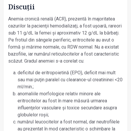
Discuţii
Anemia cronică renală (ACR), prezentă în majoritatea
cazurilor la pacienţii hemodializaţi, a fost ușoară, rareori
sub 11 g/dL la femei și aproximativ 12 g/dL la bărbaţi.
Pe frotiul din sângele periferic, eritrocitele au avut o
formă și mărime normale, cu RDW normal. Nu a existat
bazofilie, iar numărul reticulocitelor a fost caracteristic
scăzut. Gradul anemiei s-a corelat cu:
deficitul de eritropoietină (EPO), deficit mai mult
sau mai puţin paralel cu clearance-ul creatininei <20
ml/min.;
anomaliile morfologice relativ minore ale
eritrocitelor au fost în mare măsură urmarea
influenţelor vasculare și toxice secundare asupra
globulelor roșii;
numărul leucocitelor a fost normal, dar neutrofilele
au prezentat în mod caracteristic o schimbare la