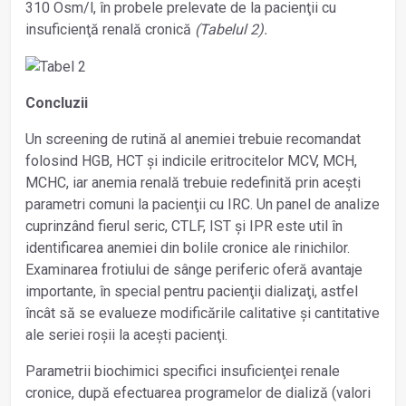
310 Osm/l, în probele prelevate de la pacienţii cu
insuficienţă renală cronică
(Tabelul 2).
Concluzii
Un screening de rutină al anemiei trebuie recomandat
folosind HGB, HCT și indicile eritrocitelor MCV, MCH,
MCHC, iar anemia renală trebuie redefinită prin acești
parametri comuni la pacienţii cu IRC. Un panel de analize
cuprinzând fierul seric, CTLF, IST și IPR este util în
identificarea anemiei din bolile cronice ale rinichilor.
Examinarea frotiului de sânge periferic oferă avantaje
importante, în special pentru pacienţii dializaţi, astfel
încât să se evalueze modificările calitative și cantitative
ale seriei roșii la acești pacienţi.
Parametrii biochimici specifici insuficienţei renale
cronice, după efectuarea programelor de dializă (valori