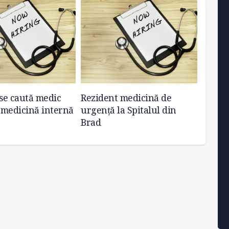
 se caută medic
Rezident medicină de
Concu
t medicină internă
urgență la Spitalul din
biolog
Brad