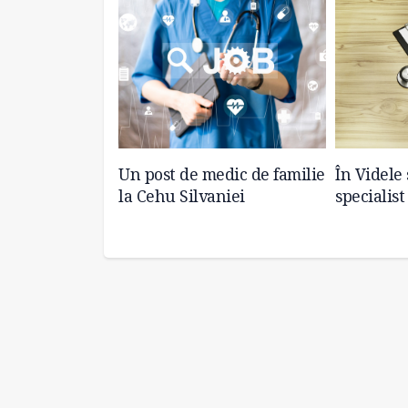
.S.P. Ialomița
Un post de medic de familie
În Videle
la Cehu Silvaniei
specialis