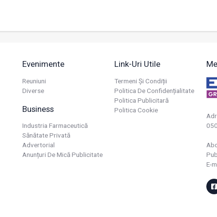
Evenimente
Link-Uri Utile
Me
Reuniuni
Termeni Și Condiții
Diverse
Politica De Confidențialitate
Politica Publicitară
Business
Politica Cookie
Adr
Industria Farmaceutică
050
Sănătate Privată
Advertorial
Ab
Anunțuri De Mică Publicitate
Pub
E-m