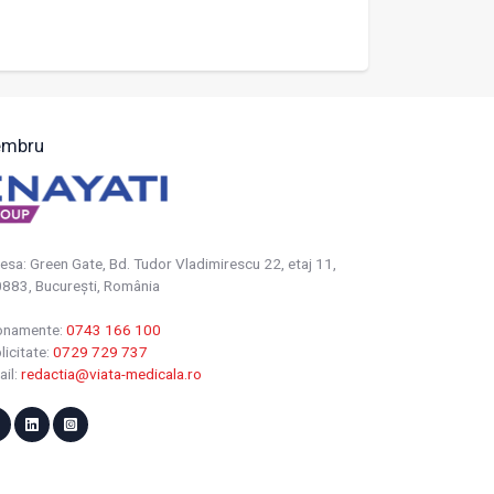
mbru
esa: Green Gate, Bd. Tudor Vladimirescu 22, etaj 11,
883, Bucureşti, România
onamente:
0743 166 100
licitate:
0729 729 737
ail:
redactia@viata-medicala.ro