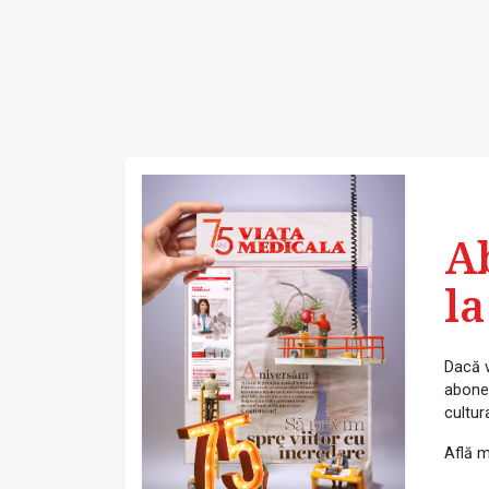
A
la
Dacă v
abonea
cultur
Află m