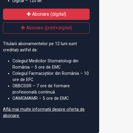
Digital – 120 lei
Abonare (digital)
Abonare (print+digital)
Titularii abonamentelor pe 12 luni sunt
creditați astfel de:
rs pentru post de
Biolog la Spitalul de
Fu
Colegiul Medicilor Stomatologi din
 specialist în Galați
Pneumoftiziologie Bacău
Un
România – 5 ore de EMC
Cr
Colegiul Farmaciștilor din România – 10
ore de EFC
OBBCSSR – 7 ore de formare
profesională continuă
OAMGMAMR – 5 ore de EMC
Află mai multe informații despre oferta de
abonare.