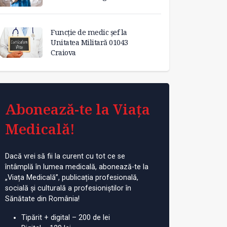
Funcție de medic șef la
Unitatea Militară 01043
Craiova
Abonează-te la Viața
Medicală!
Dacă vrei să fii la curent cu tot ce se
întâmplă în lumea medicală, abonează-te la
„Viața Medicală”, publicația profesională,
socială și culturală a profesioniștilor în
Sănătate din România!
Tipărit + digital – 200 de lei