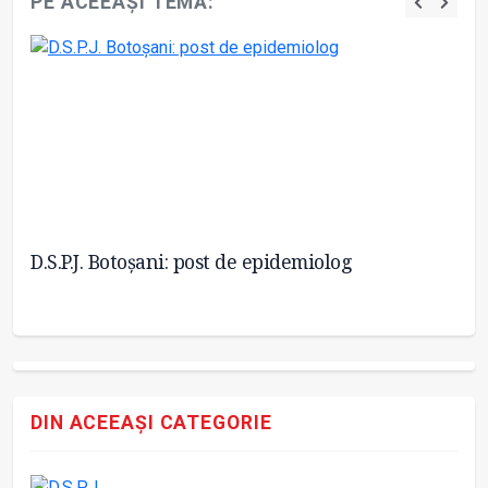
PE ACEEAȘI TEMĂ:
D.S.P.J. Botoșani: post de epidemiolog
Bu
DIN ACEEAȘI CATEGORIE