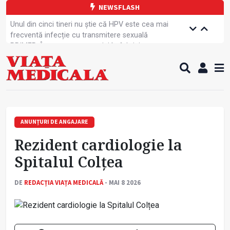
NEWSFLASH
Unul din cinci tineri nu știe că HPV este cea mai
frecventă infecție cu transmitere sexuală
PRIMER: Întreruperea energiei în fabrici ar pune
pacienții în pericol
Subiecte unice la examenul de specialist
Comercializarea unor medicamente, blocată
temporar
Cum gestionăm jet lag-ul- sfaturi de la specialiști
Care este legătura dintre oboseala mintală și
caniculă?
ANUNȚURI DE ANGAJARE
Campanie de prevenție dedicată sportivelor
Rezident cardiologie la
Un nou studiu pentru testarea unui vaccin împotriva
tulpinei Bundibugyo a virusului Ebola
Spitalul Colțea
Alăptarea, esențială pentru sănătatea mamei și
copilului
DE
REDACȚIA VIAȚA MEDICALĂ
- MAI 8 2026
Concursul Internațional George Enescu, la ceas
aniversar