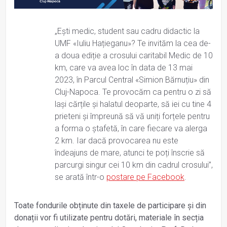
„Ești medic, student sau cadru didactic la
UMF «Iuliu Hațieganu»? Te invităm la cea de-
a doua ediție a crosului caritabil Medic de 10
km, care va avea loc în data de 13 mai
2023, în Parcul Central «Simion Bărnuțiu» din
Cluj-Napoca. Te provocăm ca pentru o zi să
lași cărțile și halatul deoparte, să iei cu tine 4
prieteni și împreună să vă uniți forțele pentru
a forma o ștafetă, în care fiecare va alerga
2 km. Iar dacă provocarea nu este
îndeajuns de mare, atunci te poți înscrie să
parcurgi singur cei 10 km din cadrul crosului”,
se arată într-o
postare pe Facebook
.
Toate fondurile obținute din taxele de participare și din
donații vor fi utilizate pentru dotări, materiale în secția