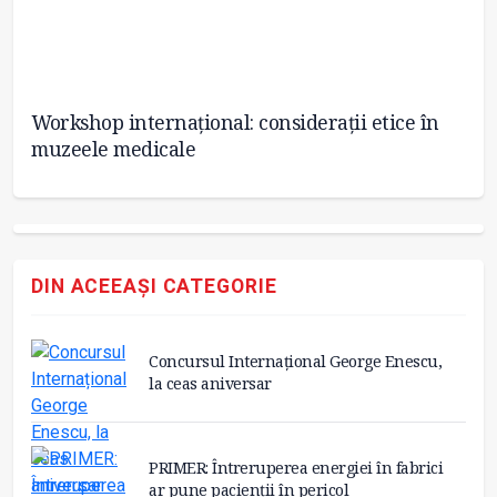
Workshop internațional: considerații etice în
Pr
muzeele medicale
in
DIN ACEEAȘI CATEGORIE
Concursul Internațional George Enescu,
la ceas aniversar
PRIMER: Întreruperea energiei în fabrici
ar pune pacienții în pericol