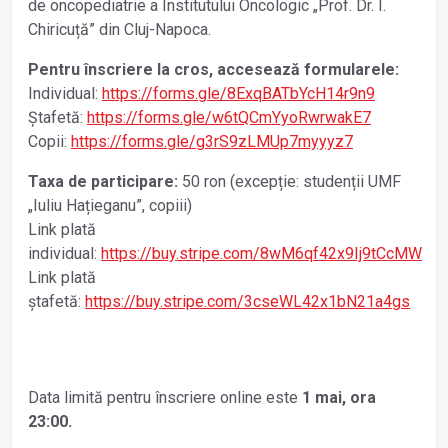
de oncopediatrie a Institutului Oncologic „Prof. Dr. I.
Chiricuță” din Cluj-Napoca.
Pentru înscriere la cros, accesează formularele:
Individual:
https://forms.gle/8ExqBATbYcH14r9n9
Ștafetă:
https://forms.gle/w6tQCmYyoRwrwakE7
Copii:
https://forms.gle/g3rS9zLMUp7myyyz7
Taxa de participare:
50 ron (excepție: studenții UMF
„Iuliu Hațieganu”, copiii)
Link plată
individual:
https://buy.stripe.com/8wM6qf42x9Ij9tCcMW
Link plată
ștafetă:
https://buy.stripe.com/3cseWL42x1bN21a4gs
Data limită pentru înscriere online este
1 mai, ora
23:00.