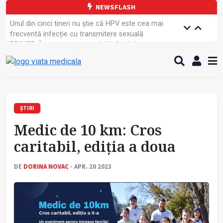
NEWSFLASH
Unul din cinci tineri nu știe că HPV este cea mai
frecventă infecție cu transmitere sexuală
PRIMER: Întreruperea energiei în fabrici ar pune
pacienții în pericol
Subiecte unice la examenul de specialist
Comercializarea unor medicamente, blocată
temporar
Cum gestionăm jet lag-ul- sfaturi de la specialiști
Care este legătura dintre oboseala mintală și
ȘTIRI
caniculă?
Medic de 10 km: Cros
Campanie de prevenție dedicată sportivelor
Un nou studiu pentru testarea unui vaccin împotriva
caritabil, ediția a doua
tulpinei Bundibugyo a virusului Ebola
Alăptarea, esențială pentru sănătatea mamei și
DE
DORINA NOVAC
- APR. 20 2023
copilului
Concursul Internațional George Enescu, la ceas
aniversar