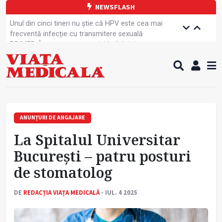
NEWSFLASH
Unul din cinci tineri nu știe că HPV este cea mai
frecventă infecție cu transmitere sexuală
PRIMER: Întreruperea energiei în fabrici ar pune
pacienții în pericol
Subiecte unice la examenul de specialist
Comercializarea unor medicamente, blocată
temporar
Cum gestionăm jet lag-ul- sfaturi de la specialiști
Care este legătura dintre oboseala mintală și
caniculă?
ANUNȚURI DE ANGAJARE
Campanie de prevenție dedicată sportivelor
La Spitalul Universitar
Un nou studiu pentru testarea unui vaccin împotriva
tulpinei Bundibugyo a virusului Ebola
Bucureşti – patru posturi
Alăptarea, esențială pentru sănătatea mamei și
de stomatolog
copilului
Concursul Internațional George Enescu, la ceas
aniversar
DE
REDACȚIA VIAȚA MEDICALĂ
- IUL. 4 2025