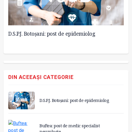
D.S.P.J. Botoșani: post de epidemiolog
Bu
DIN ACEEAȘI CATEGORIE
D.S.P.J. Botoșani: post de epidemiolog
Buftea: post de medic specialist
neurologie