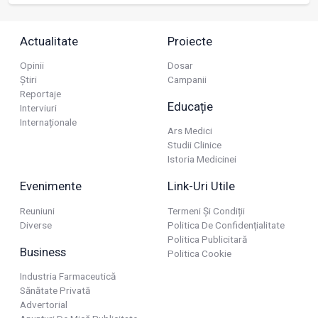
Actualitate
Proiecte
Opinii
Dosar
Știri
Campanii
Reportaje
Educație
Interviuri
Internaționale
Ars Medici
Studii Clinice
Istoria Medicinei
Evenimente
Link-Uri Utile
Reuniuni
Termeni Și Condiții
Diverse
Politica De Confidențialitate
Politica Publicitară
Business
Politica Cookie
Industria Farmaceutică
Sănătate Privată
Advertorial