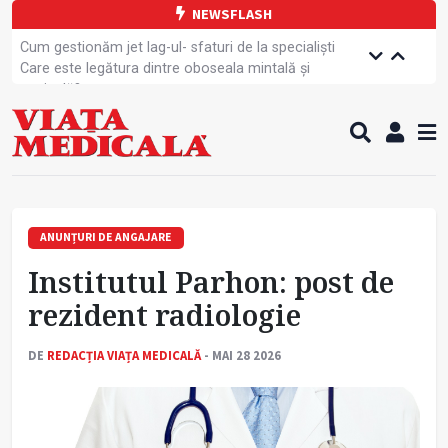
NEWSFLASH
Cum gestionăm jet lag-ul- sfaturi de la specialiști
Care este legătura dintre oboseala mintală și
caniculă?
Campanie de prevenție dedicată sportivelor
Un nou studiu pentru testarea unui vaccin împotriva
tulpinei Bundibugyo a virusului Ebola
Alăptarea, esențială pentru sănătatea mamei și
copilului
Cartea electronică de identitate, noul card de
sănătate
ANUNȚURI DE ANGAJARE
Copiii europeni, într-o formă fizică tot mai proastă
Institutul Parhon: post de
Demersuri pentru acces transfrontalier la date
medicale
rezident radiologie
Contractul cadru ar putea fi modificat
Comercializarea unor medicamente, blocată
DE
REDACȚIA VIAȚA MEDICALĂ
- MAI 28 2026
temporar