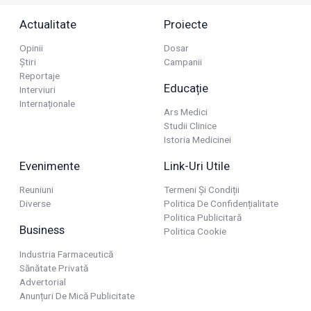
Actualitate
Proiecte
Opinii
Dosar
Știri
Campanii
Reportaje
Educație
Interviuri
Internaționale
Ars Medici
Studii Clinice
Istoria Medicinei
Evenimente
Link-Uri Utile
Reuniuni
Termeni Și Condiții
Diverse
Politica De Confidențialitate
Politica Publicitară
Business
Politica Cookie
Industria Farmaceutică
Sănătate Privată
Advertorial
Anunțuri De Mică Publicitate