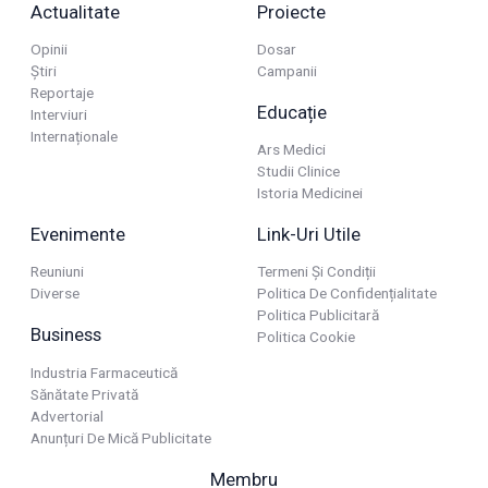
Actualitate
Proiecte
Opinii
Dosar
Știri
Campanii
Reportaje
Educație
Interviuri
Internaționale
Ars Medici
Studii Clinice
Istoria Medicinei
Evenimente
Link-Uri Utile
Reuniuni
Termeni Și Condiții
Diverse
Politica De Confidențialitate
Politica Publicitară
Business
Politica Cookie
Industria Farmaceutică
Sănătate Privată
Advertorial
Anunțuri De Mică Publicitate
Membru