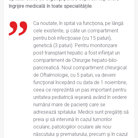
îngrijire medicală în toate specialitățile.
Ca noutate, în spital va funcționa, pe lângă
cele existente, şi câte un compartiment
pentru boli infecţioase (cu 15 paturi),
genetică (3 paturi). Pentru monitorizare
post-transplant hepatic a fost infiinţat un
compartiment de Chirurgie hepato-bilo-
pancreatică. Noul compartiment chirurgical
de Oftalmologie, cu 5 paturi, va deveni
funcţional începând cu data de 1 noiembrie,
ceea ce reprezintă un pas important pentru
unitatea pediatrică ieşeană având în vedere
numărul mare de pacienţi care se
adresează spitalului. Medicii sunt pregătiți să
preia şi să intervină în cazul tumorilor
oculare, patologiilor oculare ale nou-
născutului şi prematurului, precum şi în cazul