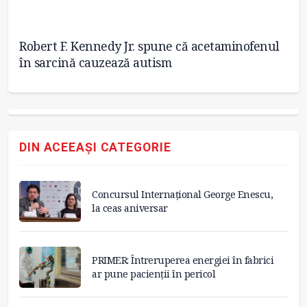
Robert F. Kennedy Jr. spune că acetaminofenul
Pr
în sarcină cauzează autism
ex
DIN ACEEAȘI CATEGORIE
Concursul Internațional George Enescu,
la ceas aniversar
PRIMER: Întreruperea energiei în fabrici
ar pune pacienții în pericol