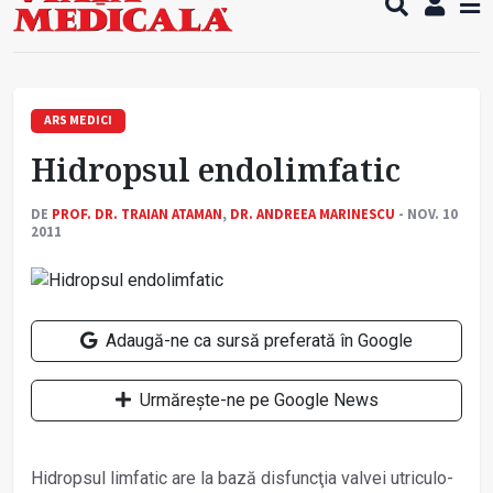
Copiii europeni, într-o formă fizică tot mai proastă
Demersuri pentru acces transfrontalier la date
medicale
A fost elaborată metodologia de screening pentru
cancerul pulmonar
Tratamentul cancerului pulmonar „nu mai este
ARS MEDICI
standardizat”
Hidropsul endolimfatic
Contractul cadru ar putea fi modificat
Food noise: motivul pentru care 8 din 10 români se
gândesc frecvent la mâncare
DE
PROF. DR. TRAIAN ATAMAN
,
DR. ANDREEA MARINESCU
- NOV. 10
2011
Greva Sanitas a fost suspendată
Un nou studiu pentru testarea unui vaccin împotriva
tulpinei Bundibugyo a virusului Ebola
Adaugă-ne ca sursă preferată în Google
Urmărește-ne pe Google News
Hidropsul limfatic are la bază disfuncţia valvei utriculo-