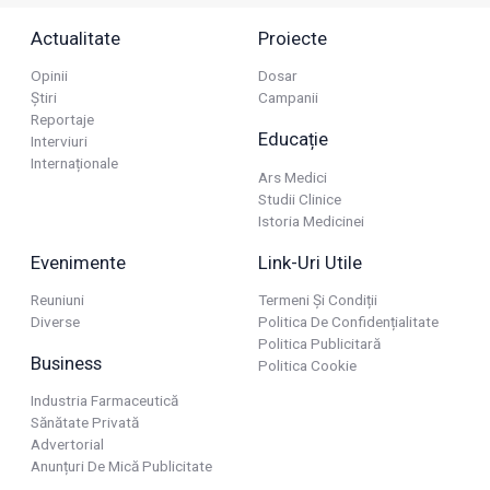
Actualitate
Proiecte
Opinii
Dosar
Știri
Campanii
Reportaje
Educație
Interviuri
Internaționale
Ars Medici
Studii Clinice
Istoria Medicinei
Evenimente
Link-Uri Utile
Reuniuni
Termeni Și Condiții
Diverse
Politica De Confidențialitate
Politica Publicitară
Business
Politica Cookie
Industria Farmaceutică
Sănătate Privată
Advertorial
Anunțuri De Mică Publicitate