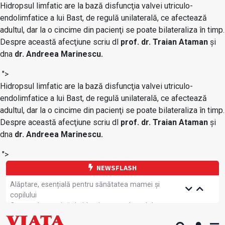
Hidropsul limfatic are la bază disfuncţia valvei utriculo-
endolimfatice a lui Bast, de regulă unilaterală, ce afectează
adultul, dar la o cincime din pacienţi se poate bilateraliza în timp.
Despre această afecţiune scriu dl
prof. dr. Traian Ataman
şi
dna
dr. Andreea Marinescu.
">
Hidropsul limfatic are la bază disfuncţia valvei utriculo-
endolimfatice a lui Bast, de regulă unilaterală, ce afectează
adultul, dar la o cincime din pacienţi se poate bilateraliza în timp.
Despre această afecţiune scriu dl
prof. dr. Traian Ataman
şi
dna
dr. Andreea Marinescu.
">
NEWSFLASH
Alăptare, esențială pentru sănătatea mamei și
copilului
Cartea electronică de identitate, noul card de
sănătate