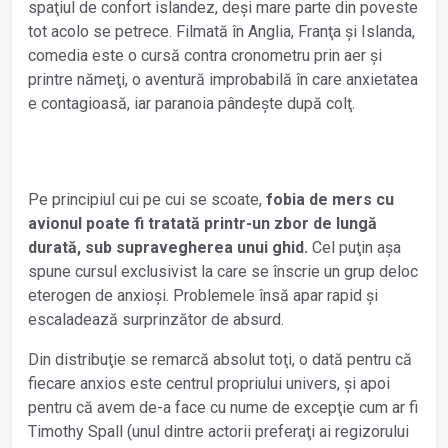
spaţiul de confort islandez, deşi mare parte din poveste
tot acolo se petrece. Filmată în Anglia, Franţa şi Islanda,
comedia este o cursă contra cronometru prin aer şi
printre nămeţi, o aventură improbabilă în care anxietatea
e contagioasă, iar paranoia pândeşte după colţ.
Pe principiul cui pe cui se scoate,
fobia de mers cu
avionul poate fi tratată printr-un zbor de lungă
durată, sub supravegherea unui ghid.
Cel puţin aşa
spune cursul exclusivist la care se înscrie un grup deloc
eterogen de anxioşi. Problemele însă apar rapid şi
escaladează surprinzător de absurd.
Din distribuţie se remarcă absolut toţi, o dată pentru că
fiecare anxios este centrul propriului univers, şi apoi
pentru că avem de-a face cu nume de excepţie cum ar fi
Timothy Spall (unul dintre actorii preferaţi ai regizorului