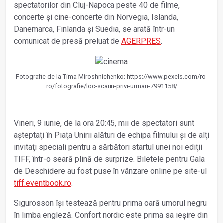
spectatorilor din Cluj-Napoca peste 40 de filme,
concerte şi cine-concerte din Norvegia, Islanda,
Danemarca, Finlanda şi Suedia, se arată într-un
comunicat de presă preluat de
AGERPRES
.
Fotografie de la Tima Miroshnichenko: https://www.pexels.com/ro-
ro/fotografie/loc-scaun-privi-urmari-7991158/
Vineri, 9 iunie, de la ora 20:45, mii de spectatori sunt
aşteptaţi în Piaţa Unirii alături de echipa filmului şi de alţi
invitaţi speciali pentru a sărbători startul unei noi ediţii
TIFF, într-o seară plină de surprize. Biletele pentru Gala
de Deschidere au fost puse în vânzare online pe site-ul
tiff.eventbook.ro
.
Sigurosson îşi testează pentru prima oară umorul negru
în limba engleză. Confort nordic este prima sa ieşire din