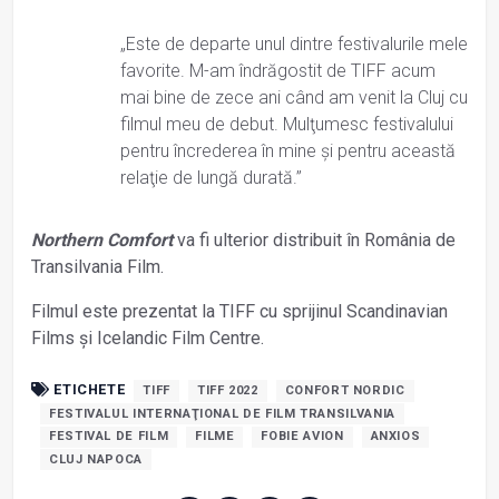
„Este de departe unul dintre festivalurile mele
favorite. M-am îndrăgostit de TIFF acum
mai bine de zece ani când am venit la Cluj cu
filmul meu de debut. Mulţumesc festivalului
pentru încrederea în mine şi pentru această
relaţie de lungă durată.”
Northern Comfort
va fi ulterior distribuit în România de
Transilvania Film.
Filmul este prezentat la TIFF cu sprijinul Scandinavian
Films şi Icelandic Film Centre.
ETICHETE
TIFF
TIFF 2022
CONFORT NORDIC
FESTIVALUL INTERNAŢIONAL DE FILM TRANSILVANIA
FESTIVAL DE FILM
FILME
FOBIE AVION
ANXIOS
CLUJ NAPOCA