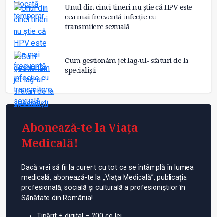
Unul din cinci tineri nu știe că HPV este
cea mai frecventă infecție cu
transmitere sexuală
Cum gestionăm jet lag-ul- sfaturi de la
specialiști
Abonează-te la Viața
Medicală!
Dacă vrei să fii la curent cu tot ce se întâmplă în lumea
medicală, abonează-te la „Viața Medicală”, publicația
profesională, socială și culturală a profesioniștilor în
Sănătate din România!
Tipărit + digital – 200 de lei