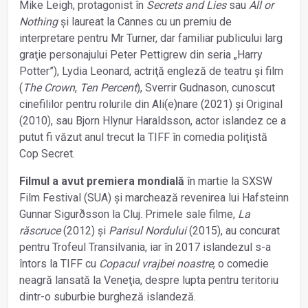
Mike Leigh, protagonist în
Secrets and Lies
sau
All or
Nothing
şi laureat la Cannes cu un premiu de
interpretare pentru Mr Turner, dar familiar publicului larg
graţie personajului Peter Pettigrew din seria „Harry
Potter”), Lydia Leonard, actriţă engleză de teatru şi film
(
The Crown
,
Ten Percent
), Sverrir Gudnason, cunoscut
cinefililor pentru rolurile din Ali(e)nare (2021) şi Original
(2010), sau Bjorn Hlynur Haraldsson, actor islandez ce a
putut fi văzut anul trecut la TIFF în comedia poliţistă
Cop Secret.
Filmul a avut premiera mondială
în martie la SXSW
Film Festival (SUA) şi marchează revenirea lui Hafsteinn
Gunnar Sigurðsson la Cluj. Primele sale filme,
La
răscruce
(2012) şi
Parisul Nordului
(2015), au concurat
pentru Trofeul Transilvania, iar în 2017 islandezul s-a
întors la TIFF cu
Copacul vrajbei noastre
, o comedie
neagră lansată la Veneţia, despre lupta pentru teritoriu
dintr-o suburbie burgheză islandeză.