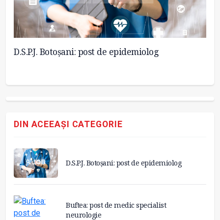
D.S.P.J. Botoșani: post de epidemiolog
Bu
DIN ACEEAȘI CATEGORIE
D.S.P.J. Botoșani: post de epidemiolog
Buftea: post de medic specialist
neurologie