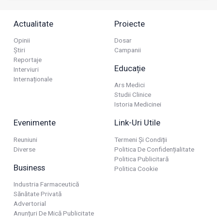
Actualitate
Proiecte
Opinii
Dosar
Știri
Campanii
Reportaje
Educație
Interviuri
Internaționale
Ars Medici
Studii Clinice
Istoria Medicinei
Evenimente
Link-Uri Utile
Reuniuni
Termeni Și Condiții
Diverse
Politica De Confidențialitate
Politica Publicitară
Business
Politica Cookie
Industria Farmaceutică
Sănătate Privată
Advertorial
Anunțuri De Mică Publicitate