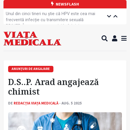
NEWSFLASH
Unul din cinci tineri nu știe că HPV este cea mai
frecventă infecție cu transmitere sexuală
PRIMER: Întreruperea energiei în fabrici ar pune
pacienții în pericol
Subiecte unice la examenul de specialist
Comercializarea unor medicamente, blocată
temporar
Cum gestionăm jet lag-ul- sfaturi de la specialiști
Care este legătura dintre oboseala mintală și
caniculă?
ANUNȚURI DE ANGAJARE
Campanie de prevenție dedicată sportivelor
D.S..P. Arad angajează
Un nou studiu pentru testarea unui vaccin împotriva
tulpinei Bundibugyo a virusului Ebola
chimist
Alăptarea, esențială pentru sănătatea mamei și
copilului
DE
REDACȚIA VIAȚA MEDICALĂ
- AUG. 5 2025
Concursul Internațional George Enescu, la ceas
aniversar