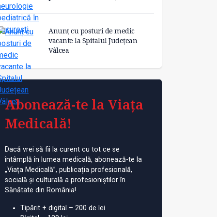
Anunț cu posturi de medic
vacante la Spitalul Județean
Vâlcea
iești – un post de
Post de specialist
An
specialist medicină
neurologie pediatrică în
va
Abonează-te la Viața
orator
București
Ju
Medicală!
Dacă vrei să fii la curent cu tot ce se
întâmplă în lumea medicală, abonează-te la
„Viața Medicală”, publicația profesională,
socială și culturală a profesioniștilor în
Sănătate din România!
Tipărit + digital – 200 de lei