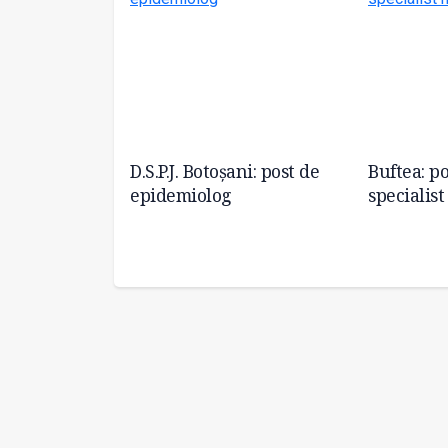
edic de familie
D.S.P.J. Botoșani: post de
Buftea: p
niei
epidemiolog
specialis