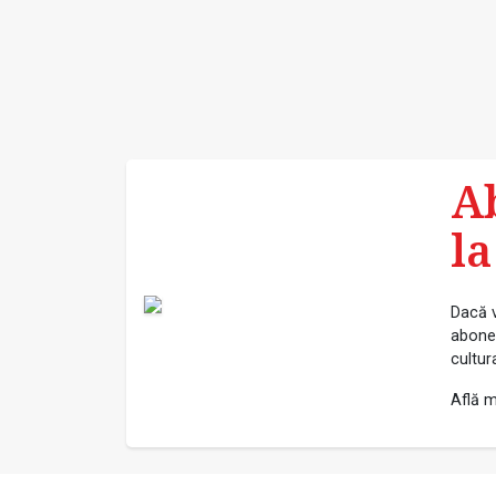
A
la
Dacă v
abonea
cultur
Află m