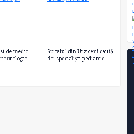
ost de medic
Spitalul din Urziceni caută
În Plo
t neurologie
doi specialiști pediatrie
medic 
de lab