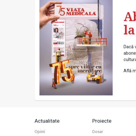
A
la
Dacă v
abonea
cultur
Află m
Actualitate
Proiecte
Opinii
Dosar