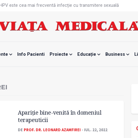
că HPV este cea mai frecventă infecție cu transmitere sexuală
n fabrici ar pune pacienții în pericol
 specialist
mente, blocată temporar
ri de la specialiști
eala mintală și caniculă?
tă sportivelor
unui vaccin împotriva tulpinei Bundibugyo a virusului Ebola
ente
Info Pacienti
Proiecte
Educație
Business
L
ănătatea mamei și copilului
e Enescu, la ceas aniversar
EI
Apariţie bine-venită în domeniul
terapeuticii
DE
PROF. DR. LEONARD AZAMFIREI
- IUL. 22, 2022