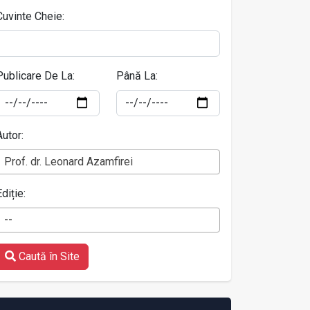
Cuvinte Cheie:
Publicare De La:
Până La:
Autor:
Prof. dr. Leonard Azamfirei
Ediție:
--
Caută în Site