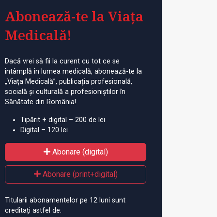
Abonează-te la Viața
Medicală!
Dacă vrei să fii la curent cu tot ce se
întâmplă în lumea medicală, abonează-te la
„Viața Medicală”, publicația profesională,
socială și culturală a profesioniștilor în
Sănătate din România!
Tipărit + digital – 200 de lei
Digital – 120 lei
Abonare (digital)
Abonare (print+digital)
Titularii abonamentelor pe 12 luni sunt
creditați astfel de: