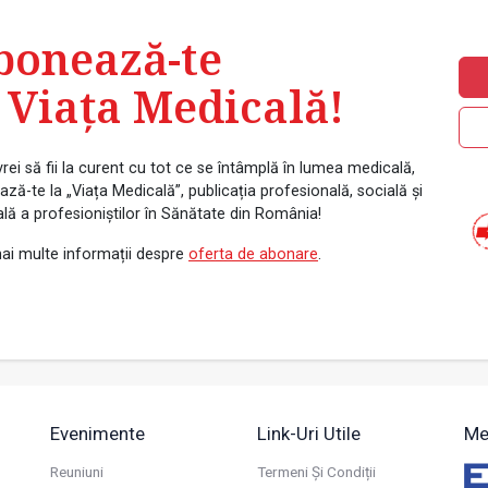
bonează-te
 Viața Medicală!
rei să fii la curent cu tot ce se întâmplă în lumea medicală,
ză-te la „Viața Medicală”, publicația profesională, socială și
ală a profesioniștilor în Sănătate din România!
ai multe informații despre
oferta de abonare
.
Evenimente
Link-Uri Utile
Me
Reuniuni
Termeni Și Condiții