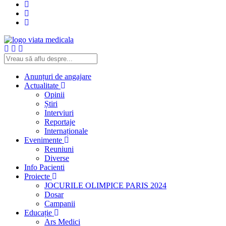
Anunțuri de angajare
Actualitate
Opinii
Știri
Interviuri
Reportaje
Internaționale
Evenimente
Reuniuni
Diverse
Info Pacienti
Proiecte
JOCURILE OLIMPICE PARIS 2024
Dosar
Campanii
Educație
Ars Medici