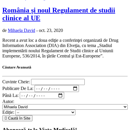
România și noul Regulament de studii
clinice al UE
de
Mihaela David
- oct. 23, 2020
Recent a avut loc a doua ediţie a conferinţei organizată de Drug
Information Association (DIA) din Elveţia, cu tema „Stadiul
implementării noului Regulament de Studii clinice al Uniunii
Europene, 536/2014, în ţările Central şi Est-Europene”.
Căutare Avansată
Cuvinte Cheie:
Publicare De La:
Până La:
Autor:
Ediție:
Caută în Site
Abonează-te la Viața Medicală!