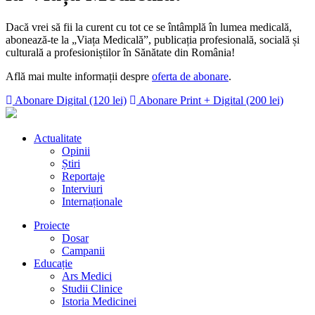
Dacă vrei să fii la curent cu tot ce se întâmplă în lumea medicală,
abonează-te la „Viața Medicală”, publicația profesională, socială și
culturală a profesioniștilor în Sănătate din România!
Află mai multe informații despre
oferta de abonare
.
Abonare Digital (120 lei)
Abonare Print + Digital (200 lei)
Actualitate
Opinii
Știri
Reportaje
Interviuri
Internaționale
Proiecte
Dosar
Campanii
Educație
Ars Medici
Studii Clinice
Istoria Medicinei