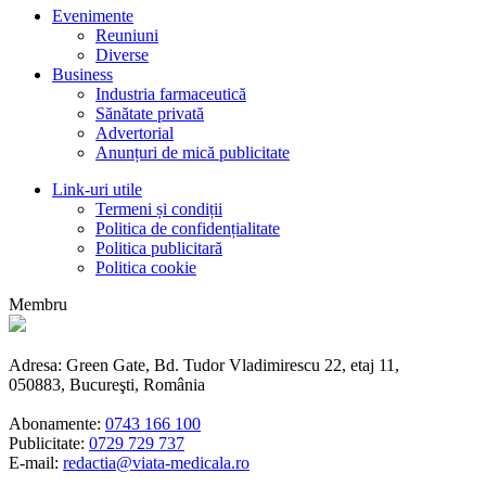
Evenimente
Reuniuni
Diverse
Business
Industria farmaceutică
Sănătate privată
Advertorial
Anunțuri de mică publicitate
Link-uri utile
Termeni și condiții
Politica de confidențialitate
Politica publicitară
Politica cookie
Membru
Adresa: Green Gate, Bd. Tudor Vladimirescu 22, etaj 11,
050883, Bucureşti, România
Abonamente:
0743 166 100
Publicitate:
0729 729 737
E-mail:
redactia@viata-medicala.ro