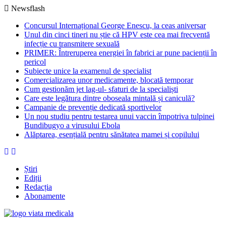
Newsflash
Concursul Internațional George Enescu, la ceas aniversar
Unul din cinci tineri nu știe că HPV este cea mai frecventă
infecție cu transmitere sexuală
PRIMER: Întreruperea energiei în fabrici ar pune pacienții în
pericol
Subiecte unice la examenul de specialist
Comercializarea unor medicamente, blocată temporar
Cum gestionăm jet lag-ul- sfaturi de la specialiști
Care este legătura dintre oboseala mintală și caniculă?
Campanie de prevenție dedicată sportivelor
Un nou studiu pentru testarea unui vaccin împotriva tulpinei
Bundibugyo a virusului Ebola
Alăptarea, esențială pentru sănătatea mamei și copilului
Știri
Ediții
Redacția
Abonamente