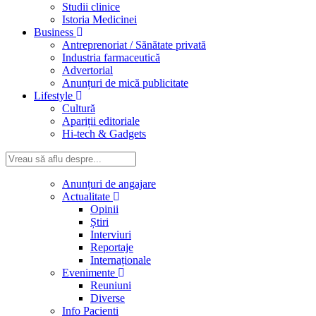
Studii clinice
Istoria Medicinei
Business
Antreprenoriat / Sănătate privată
Industria farmaceutică
Advertorial
Anunțuri de mică publicitate
Lifestyle
Cultură
Apariții editoriale
Hi-tech & Gadgets
Anunțuri de angajare
Actualitate
Opinii
Știri
Interviuri
Reportaje
Internaționale
Evenimente
Reuniuni
Diverse
Info Pacienti