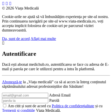
© 2026 Viața Medicală
Cookie-urile ne ajută să vă îmbunătățim experiența pe site-ul nostru.
Prin continuarea navigării pe site-ul www.viata-medicala.ro, veți
accepta implicit folosirea de cookie-uri pe parcursul vizitei
dumneavoastră.
Da, sunt de acord
Aflați mai multe
Autentificare
Dacă ești abonat medichub.ro, autentificarea se face cu adresa de E-
mail și parola pe care le utilizezi pentru a intra în platformă.
Abonează-te
la „Viața medicală” ca să ai acces la întreg conținutul
săptămânalului adresat profesioniștilor din Sănătate!
Adresă Email
Parolă
Am citit și sunt de acord cu
Politica de confidențialitate
și cu
Termenii și condițiile
Viata Medicală.