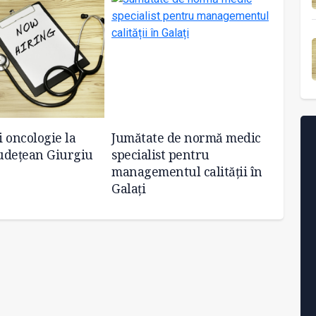
i oncologie la
Jumătate de normă medic
Un pos
Județean Giurgiu
specialist pentru
la Ceh
managementul calității în
Galați