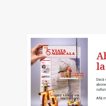
A
la
Dacă v
abonea
cultur
Află m