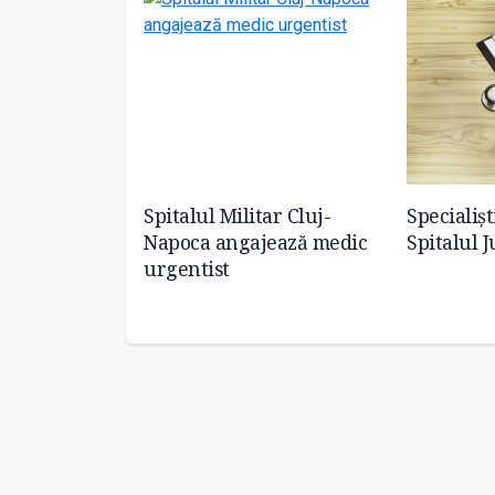
itară 01266 din
Spitalul Militar Cluj-
Specialișt
 specialist
Napoca angajează medic
Spitalul 
familie
urgentist