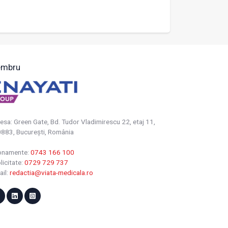
mbru
esa: Green Gate, Bd. Tudor Vladimirescu 22, etaj 11,
883, Bucureşti, România
onamente:
0743 166 100
licitate:
0729 729 737
ail:
redactia@viata-medicala.ro