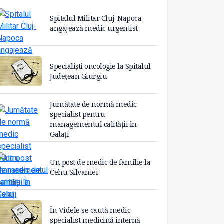
Spitalul Militar Cluj-Napoca
angajează medic urgentist
Specialiști oncologie la Spitalul
Județean Giurgiu
Jumătate de normă medic
specialist pentru
managementul calității în
Galați
Un post de medic de familie la
Cehu Silvaniei
În Videle se caută medic
specialist medicină internă