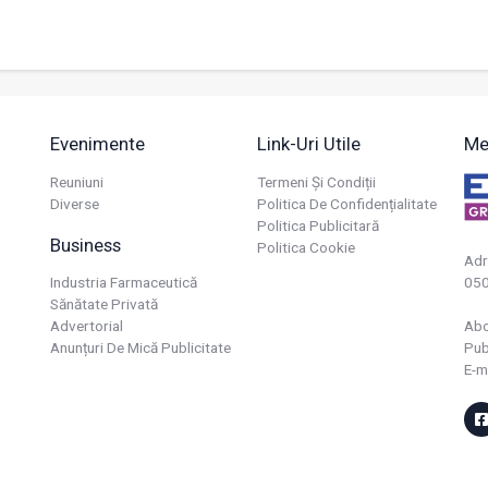
Evenimente
Link-Uri Utile
Me
Reuniuni
Termeni Și Condiții
Diverse
Politica De Confidențialitate
Politica Publicitară
Business
Politica Cookie
Adr
Industria Farmaceutică
050
Sănătate Privată
Advertorial
Ab
Anunțuri De Mică Publicitate
Pub
E-m