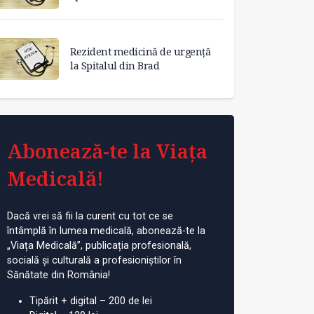
Rezident medicină de urgență
la Spitalul din Brad
t de medic de familie
În Videle se caută medic
Re
Abonează-te la Viața
u Silvaniei
specialist medicină internă
ur
Br
Medicală!
Dacă vrei să fii la curent cu tot ce se
întâmplă în lumea medicală, abonează-te la
„Viața Medicală”, publicația profesională,
socială și culturală a profesioniștilor în
Sănătate din România!
Tipărit + digital – 200 de lei