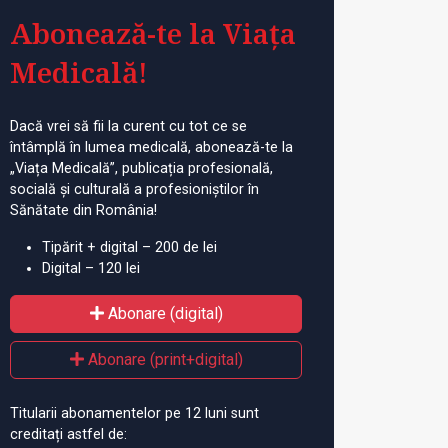
Abonează-te la Viața
Medicală!
Dacă vrei să fii la curent cu tot ce se
întâmplă în lumea medicală, abonează-te la
„Viața Medicală”, publicația profesională,
socială și culturală a profesioniștilor în
Sănătate din România!
Tipărit + digital – 200 de lei
Digital – 120 lei
Abonare (digital)
Abonare (print+digital)
Titularii abonamentelor pe 12 luni sunt
creditați astfel de: