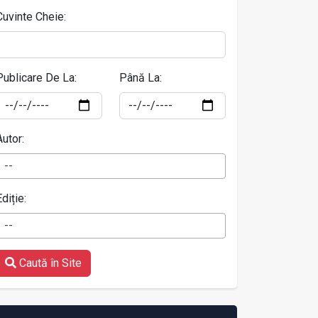
Cuvinte Cheie:
Publicare De La:
Până La:
Autor:
--
Ediție:
--
Caută în Site