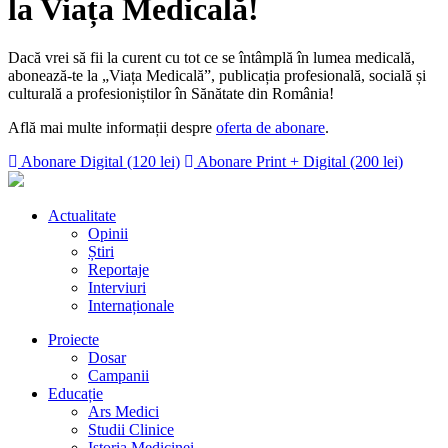
la Viața Medicală!
Dacă vrei să fii la curent cu tot ce se întâmplă în lumea medicală,
abonează-te la „Viața Medicală”, publicația profesională, socială și
culturală a profesioniștilor în Sănătate din România!
Află mai multe informații despre
oferta de abonare
.
Abonare Digital (120 lei)
Abonare Print + Digital (200 lei)
Actualitate
Opinii
Știri
Reportaje
Interviuri
Internaționale
Proiecte
Dosar
Campanii
Educație
Ars Medici
Studii Clinice
Istoria Medicinei