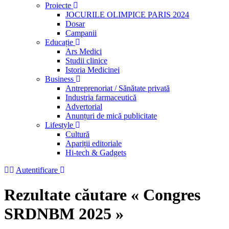
Proiecte
JOCURILE OLIMPICE PARIS 2024
Dosar
Campanii
Educație
Ars Medici
Studii clinice
Istoria Medicinei
Business
Antreprenoriat / Sănătate privată
Industria farmaceutică
Advertorial
Anunțuri de mică publicitate
Lifestyle
Cultură
Apariții editoriale
Hi-tech & Gadgets
Autentificare
Rezultate căutare « Congres
SRDNBM 2025 »