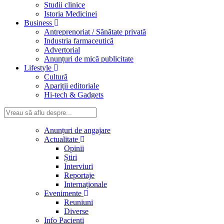
Studii clinice
Istoria Medicinei
Business
Antreprenoriat / Sănătate privată
Industria farmaceutică
Advertorial
Anunțuri de mică publicitate
Lifestyle
Cultură
Apariții editoriale
Hi-tech & Gadgets
Anunțuri de angajare
Actualitate
Opinii
Știri
Interviuri
Reportaje
Internaționale
Evenimente
Reuniuni
Diverse
Info Pacienti