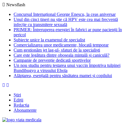
Newsflash
Concursul Internațional George Enescu, la ceas aniversar
Unul din cinci tineri nu știe că HPV este cea mai frecventă
infecție cu transmitere sexuală
PRIMER: Întreruperea energiei în fabrici ar pune pacienții în
pericol
Subiecte unice la examenul de specialist
Comercializarea unor medicamente, blocată temporar
Cum gestionăm jet lag-ul- sfaturi de la specialiști
Care este legătura dintre oboseala mintală și caniculă?
Campanie de prevenție dedicată sportivelor
Un nou studiu pentru testarea unui vaccin împotriva tulpinei
Bundibugyo a virusului Ebola
Alăptarea, esențială pentru sănătatea mamei și copilului
Știri
Ediții
Redacția
Abonamente