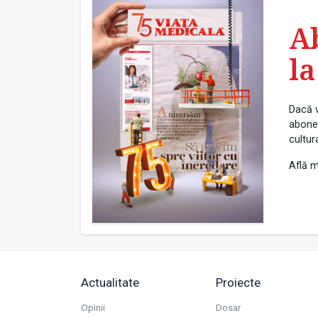
A
la
Dacă v
abonea
cultur
Află m
Actualitate
Proiecte
Opinii
Dosar