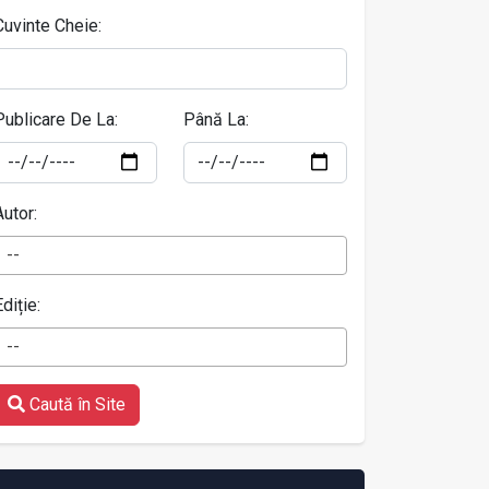
Cuvinte Cheie:
Publicare De La:
Până La:
Autor:
--
Ediție:
--
Caută în Site