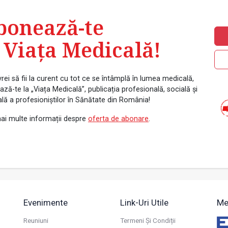
bonează-te
 Viața Medicală!
rei să fii la curent cu tot ce se întâmplă în lumea medicală,
ză-te la „Viața Medicală”, publicația profesională, socială și
ală a profesioniștilor în Sănătate din România!
ai multe informații despre
oferta de abonare
.
Evenimente
Link-Uri Utile
Me
Reuniuni
Termeni Și Condiții