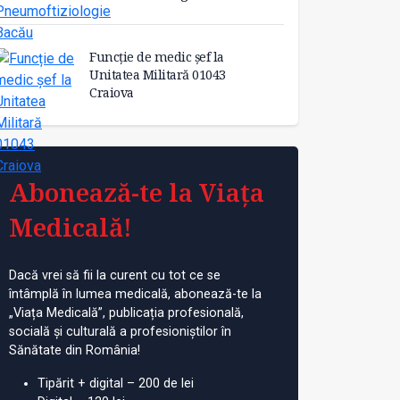
Funcție de medic șef la
Unitatea Militară 01043
Craiova
rs pentru post de
Biolog la Spitalul de
Fu
Abonează-te la Viața
 specialist în Galați
Pneumoftiziologie Bacău
Un
Cr
Medicală!
Dacă vrei să fii la curent cu tot ce se
întâmplă în lumea medicală, abonează-te la
„Viața Medicală”, publicația profesională,
socială și culturală a profesioniștilor în
Sănătate din România!
Tipărit + digital – 200 de lei