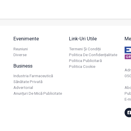
Evenimente
Link-Uri Utile
Me
Reuniuni
Termeni Și Condiții
Diverse
Politica De Confidențialitate
Politica Publicitară
Business
Politica Cookie
Adr
Industria Farmaceutică
050
Sănătate Privată
Advertorial
Ab
Anunțuri De Mică Publicitate
Pub
E-m