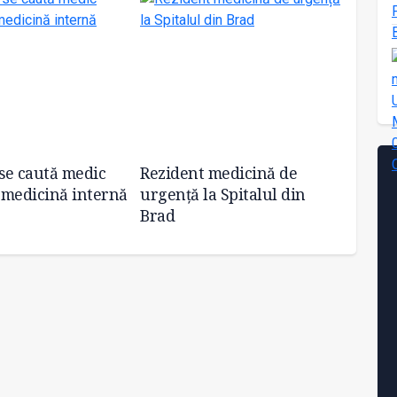
 se caută medic
Rezident medicină de
Concu
t medicină internă
urgență la Spitalul din
biolog
Brad