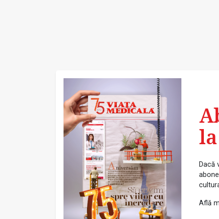
A
la
Dacă v
abonea
cultur
Află m