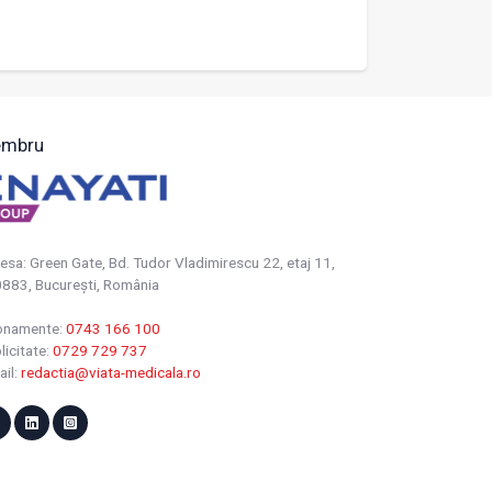
mbru
esa: Green Gate, Bd. Tudor Vladimirescu 22, etaj 11,
883, Bucureşti, România
onamente:
0743 166 100
licitate:
0729 729 737
ail:
redactia@viata-medicala.ro