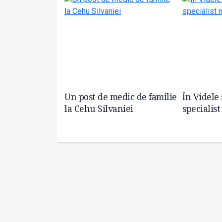
.S.P. Ialomița
Un post de medic de familie
În Videle
la Cehu Silvaniei
specialis