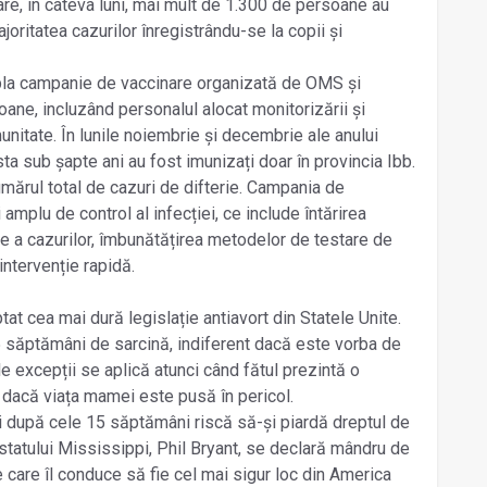
mare, în câteva luni, mai mult de 1.300 de persoane au
joritatea cazurilor înregistrându-se la copii și
la campanie de vaccinare organizată de OMS și
ne, incluzând personalul alocat monitorizării și
munitate. În lunile noiembrie și decembrie ale anului
ta sub șapte ani au fost imunizați doar în provincia Ibb.
umărul total de cazuri de difterie. Campania de
amplu de control al infecției, ce include întărirea
ie a cazurilor, îmbunătățirea metodelor de testare de
intervenție rapidă.
 cea mai dură legislație antiavort din Statele Unite.
5 săptămâni de sarcină, indiferent dacă este vorba de
le excepții se aplică atunci când fătul prezintă o
 dacă viața mamei este pusă în pericol.
 după cele 15 săptămâni riscă să-și piardă dreptul de
 statului Mississippi, Phil Bryant, se declară mândru de
pe care îl conduce să fie cel mai sigur loc din America