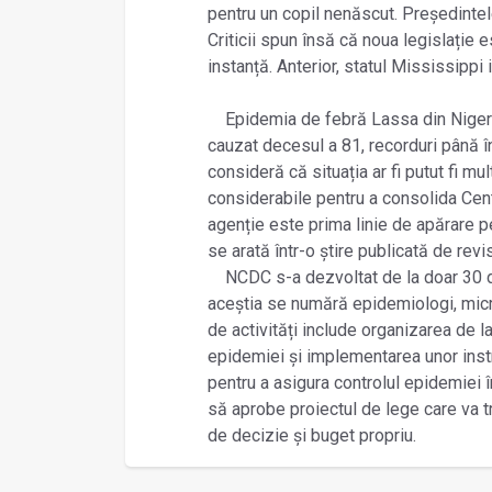
pentru un copil nenăscut. Președintel
Criticii spun însă că noua legislație 
instanță. Anterior, statul Mississipp
Epidemia de febră Lassa din Nigeria 
cauzat decesul a 81, recorduri până î
consideră că situația ar fi putut fi mult
considerabile pentru a consolida Cent
agenție este prima linie de apărare pe
se arată într-o știre publicată de revi
NCDC s-a dezvoltat de la doar 30 de 
aceștia se numără epidemiologi, microb
de activități include organizarea de 
epidemiei și implementarea unor ins
pentru a asigura controlul epidemiei în
să aprobe proiectul de lege care va 
de decizie și buget propriu.