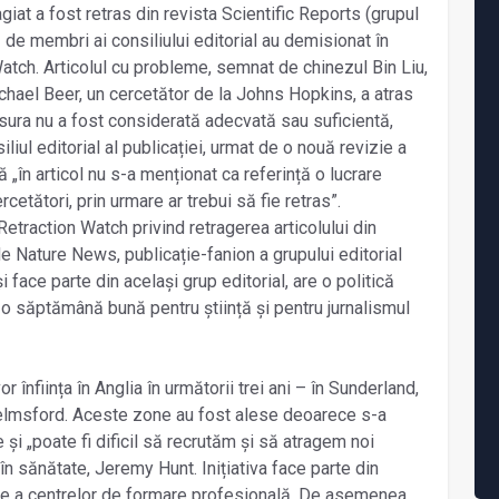
giat a fost retras din revista Scientific Reports (grupul
de membri ai consiliului editorial au demisionat în
tch. Articolul cu probleme, semnat de chinezul Bin Liu,
chael Beer, un cercetător de la Johns Hopkins, a atras
sura nu a fost considerată adecvată sau suficientă,
iul editorial al publicației, urmat de o nouă revizie a
ă „în articol nu s-a menționat ca referință o lucrare
rcetători, prin urmare ar trebui să fie retras”.
etraction Watch privind retragerea articolului din
de Nature News, publicație-fanion a grupului editorial
 face parte din același grup editorial, are o politică
o săptămână bună pentru știință și pentru jurnalismul
înființa în Anglia în următorii trei ani – în Sunderland,
helmsford. Aceste zone au fost alese deoarece s-a
și „poate fi dificil să recrutăm și să atragem noi
 în sănătate, Jeremy Hunt. Inițiativa face parte din
e a centrelor de formare profesională. De asemenea,