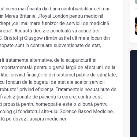
u va mai finanța din banii contribuabililor cel mai
din Marea Britanie, „Royal London pentru medicină
drept „cel mai mare furnizor de servicii de medicină
Europa”. Această decizie punctuală va aduce trei
S. Bristol și Glasgow rămân astfel ultimele locuri din
eopate sunt în continuare subvenționate de stat,
 tratamente alternative, de la acupunctură și
comportamentală pentru o gamă largă de afecțiuni, de la
itici privind finanțările din sistemul public de sănătate,
cu fonduri de la bugetul de stat ale acelor servicii
robuste” privind eficiența. Tratamentele nesusținute de
fi achiziționate de pacienți la cerere, contra cost.
O zi proastă pentru homeopatie este o zi bună pentru
oncolog și fondatorul site-ului Science Based Medicine,
ată pe dovezi, asupra medicinei