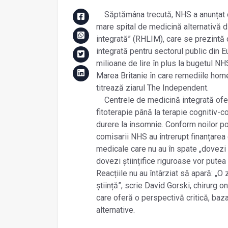
Săptămâna trecută, NHS a anunțat că n
mare spital de medicină alternativă 
integrată” (RHLIM), care se prezintă 
integrată pentru sectorul public din 
milioane de lire în plus la bugetul NH
Marea Britanie în care remediile hom
titrează ziarul The Independent.
Centrele de medicină integrată oferă
fitoterapie până la terapie cognitiv-
durere la insomnie. Conform noilor pol
comisarii NHS au întrerupt finanțarea 
medicale care nu au în spate „dovezi 
dovezi științifice riguroase vor putea 
Reacțiile nu au întârziat să apară: „
știință”, scrie David Gorski, chirurg 
care oferă o perspectivă critică, baz
alternative.