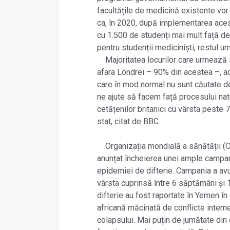
facultățile de medicină existente vor 
ca, în 2020, după implementarea acest
cu 1.500 de studenți mai mult față de 
pentru studenții mediciniști, restul urm
Majoritatea locurilor care urmează să 
afara Londrei – 90% din acestea –, a
care în mod normal nu sunt căutate de 
ne ajute să facem față procesului natu
cetățenilor britanici cu vârsta peste 
stat, citat de BBC.
Organizația mondială a sănătății (OM
anunțat încheierea unei ample campan
epidemiei de difterie. Campania a avu
vârsta cuprinsă între 6 săptămâni și 
difterie au fost raportate în Yemen î
africană măcinată de conflicte interne
colapsului. Mai puțin de jumătate din 