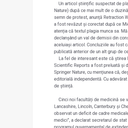
Un articol științific suspectat de pla
Nature) după ce mai mult de o duzină 
semn de protest, anunță Retraction Wa
a fost revăzut și corectat după ce Mi
atenția că textul plagia munca sa. Mă
declanșând un val de demisii din consil
aceluiași articol. Concluziile au fost c
publicată anterior de un alt grup de ce
La fel de interesant este că știrea R
Scientific Reports a fost preluată și 
Springer Nature, cu mențiunea că, deși
editorială independentă. Cu adevărat 
de știință.
Cinci noi facultăți de medicină se vor 
Lancashire, Lincoln, Canterbury și C
observat un deficit de cadre medicale 
medici”, a declarat secretarul de stat
programul guvernamental de extinder