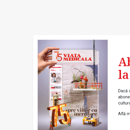
A
la
Dacă v
abonea
cultur
Află m