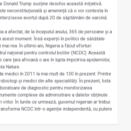
e Donald Trump susține deschis această inițiativă.
este neconstituțională și amenință că o vor contesta în
i interzisese avortul după 20 de săptămâni de sarcină.
a afectat, de la începutul anului, 365 de persoane și a
n acest moment. Însă experții în politici de sănătate
 mai rea. În ultimii ani, Nigeria a făcut eforturi
rul național pentru controlul bolilor (NCDC). Această
 care țara africană o are în lupta împotriva epidemiilor,
sta Nature.
medici în 2011 la mai mult de 130 în prezent. Printre
iologi și medici din alte specialități. În prezent, lista
laboratoare de diagnostic pentru monitorizarea
trumente complexe de administrare a datelor obținute
 viitor. În lunile ce urmează, guvernul nigerian ar trebui
transforma NCDC într-o agenție independentă, cu putere