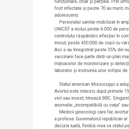
funcționare, chiar și parțială. Prin ur
fost infectate și peste 70 au murit, ma
adolescenți.
Personalul sanitar mobilizat în amp
UNICEF a inclus peste 6.000 de persoa
controlului răspândirii infecției în co
trecut, peste 450.000 de copii cu vârs
Aici s-au înregistrat peste 35% din n
vaccinare face parte dintr-un plan mai 
mijloacelor de monitorizare și detecț
laborator și instruirea unor echipe de 
Statul american Mississippi a adoptat
Avortul este interzis după primele 1
viol sau incest, titrează BBC. Singure
anomalie „incompatibilă cu viața” sau
Medicii ginecologi care fac avorturi
a profesa. Guvernatorul republican al
decizia luată, fiindcă vrea ca statul 