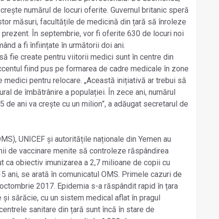
crește numărul de locuri oferite. Guvernul britanic speră
or măsuri, facultățile de medicină din țară să înroleze
prezent. În septembrie, vor fi oferite 630 de locuri noi
ând a fi înființate în următorii doi ani.
fie create pentru viitorii medici sunt în centre din
ccentul fiind pus pe formarea de cadre medicale în zone
medici pentru relocare. „Această inițiativă ar trebui să
ral de îmbătrânire a populației. În zece ani, numărul
75 de ani va crește cu un milion”, a adăugat secretarul de
S), UNICEF și autoritățile naționale din Yemen au
ii de vaccinare menite să controleze răspândirea
t ca obiectiv imunizarea a 2,7 milioane de copii cu
15 ani, se arată în comunicatul OMS. Primele cazuri de
n octombrie 2017. Epidemia s-a răspândit rapid în țara
 și sărăcie, cu un sistem medical aflat în pragul
centrele sanitare din țară sunt încă în stare de