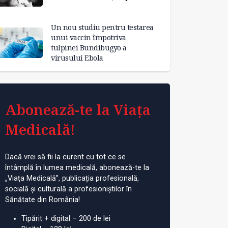
Un nou studiu pentru testarea
unui vaccin împotriva
tulpinei Bundibugyo a
virusului Ebola
Abonează-te la Viața
Medicală!
Dacă vrei să fii la curent cu tot ce se
întâmplă în lumea medicală, abonează-te la
„Viața Medicală”, publicația profesională,
socială și culturală a profesioniștilor în
Sănătate din România!
Tipărit + digital – 200 de lei