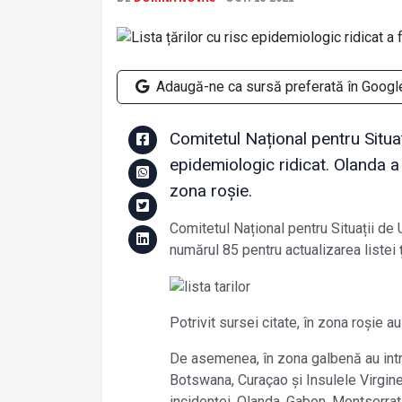
Adaugă-ne ca sursă preferată în Googl
Comitetul Național pentru Situați
epidemiologic ridicat. Olanda a 
zona roșie.
Comitetul Național pentru Situații de
numărul 85 pentru actualizarea listei ț
Potrivit sursei citate, în zona roșie au 
De asemenea, în zona galbenă au intrat
Botswana, Curaçao și Insulele Virgine 
incidenței, Olanda, Gabon, Montserrat,