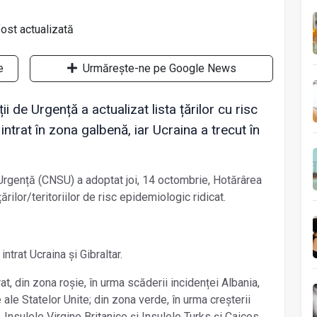
e
Urmărește-ne pe Google News
i de Urgență a actualizat lista țărilor cu risc
intrat în zona galbenă, iar Ucraina a trecut în
 Urgență (CNSU) a adoptat joi, 14 octombrie, Hotărârea
ărilor/teritoriilor de risc epidemiologic ridicat.
intrat Ucraina și Gibraltar.
, din zona roșie, în urma scăderii incidenței Albania,
ale Statelor Unite; din zona verde, în urma creșterii
 Insulele Virgine Britanice și Insulele Turks și Caicos.