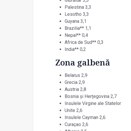
Gibraltar 3,3
Palestina 3,3
Lesotho 3,3
Guyana 3,1
Brazilia** 1,1
Nepal** 0,4
Africa de Sud** 0,3
India** 0,2
Zona galbenă
Belarus 2,9
Grecia 2,9
Austria 2,8
Bosnia și Herțegovina 2,7
Insulele Virgine ale Statelor
Unite 2,6
Insulele Cayman 2,6
Curaçao 2,6