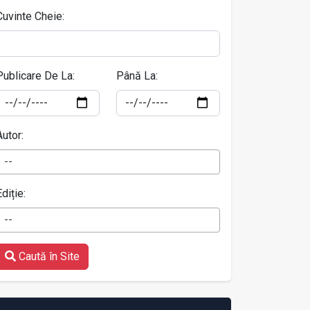
Cuvinte Cheie:
Publicare De La:
Până La:
Autor:
--
Ediție:
--
Caută în Site