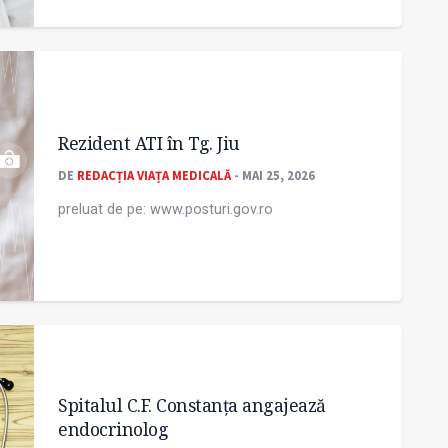
Rezident ATI în Tg. Jiu
DE
REDACȚIA VIAȚA MEDICALĂ
- MAI 25, 2026
preluat de pe: www.posturi.gov.ro
Spitalul C.F. Constanța angajează
endocrinolog