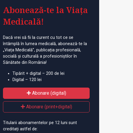
Abonează-te la Viața
Medicală!
Dacă vrei să fii la curent cu tot ce se
întâmplă în lumea medicală, abonează-te la
„Viața Medicală”, publicația profesională,
socială și culturală a profesioniștilor în
Sănătate din România!
Tipărit + digital – 200 de lei
Digital – 120 lei
Abonare (digital)
Abonare (print+digital)
Titularii abonamentelor pe 12 luni sunt
creditați astfel de: