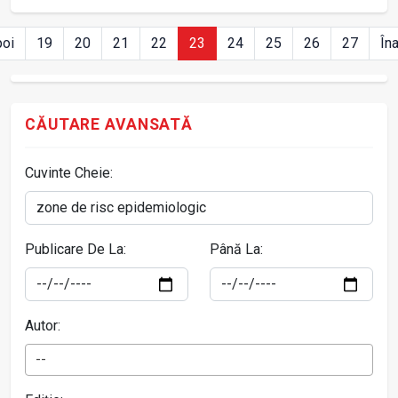
poi
19
20
21
22
23
24
25
26
27
În
CĂUTARE AVANSATĂ
Cuvinte Cheie:
Publicare De La:
Până La:
Autor:
--