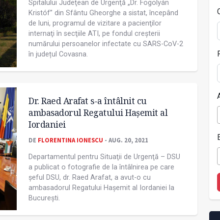
Spitalului Judeţean de Urgenţă „Dr. Fogolyán
Kristóf” din Sfântu Gheorghe a sistat, începând
de luni, programul de vizitare a pacienţilor
internaţi în secţiile ATI, pe fondul creşterii
numărului persoanelor infectate cu SARS-CoV-2
în județul Covasna.
Dr. Raed Arafat s-a întâlnit cu
ambasadorul Regatului Hașemit al
Iordaniei
DE
FLORENTINA IONESCU
- AUG. 20, 2021
Departamentul pentru Situaţii de Urgenţă – DSU
a publicat o fotografie de la întâlnirea pe care
șeful DSU, dr. Raed Arafat, a avut-o cu
ambasadorul Regatului Hașemit al Iordaniei la
București.