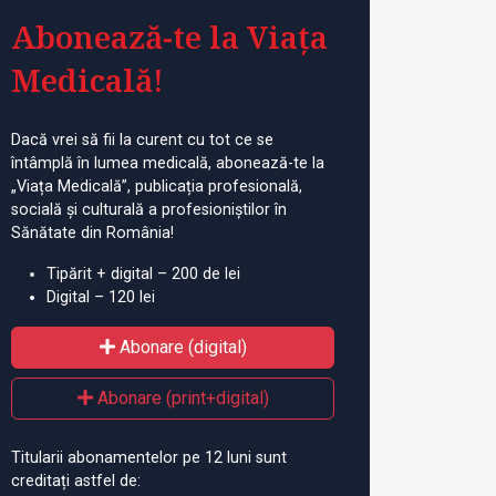
Abonează-te la Viața
Medicală!
Dacă vrei să fii la curent cu tot ce se
întâmplă în lumea medicală, abonează-te la
„Viața Medicală”, publicația profesională,
socială și culturală a profesioniștilor în
Sănătate din România!
Tipărit + digital – 200 de lei
Digital – 120 lei
Abonare (digital)
Abonare (print+digital)
Titularii abonamentelor pe 12 luni sunt
creditați astfel de: