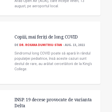
Arad Open Air (AOA), care începe vineri, 13
august, pe aeroportul local.
Copiii, mai feriţi de long COVID
DE
DR. ROXANA DUMITRIU-STAN
- AUG. 13, 2021
Sindromul long COVID poate să apară în rândul
populaţiei pediatrice, însă aceste cazuri sunt
destul de rare, au arătat cercetătorii de la King’s
College.
INSP: 19 decese provocate de varianta
Delta