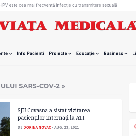
că HPV este cea mai frecventă infecție cu transmitere sexuală
n fabrici ar pune pacienții în pericol
 specialist
mente, blocată temporar
ri de la specialiști
eala mintală și caniculă?
tă sportivelor
unui vaccin împotriva tulpinei Bundibugyo a virusului Ebola
ente
Info Pacienti
Proiecte
Educație
Business
L
ănătatea mamei și copilului
e Enescu, la ceas aniversar
ULUI SARS-COV-2 »
SJU Covasna a sistat vizitarea
pacienţilor internaţi la ATI
DE
DORINA NOVAC
- AUG. 23, 2021