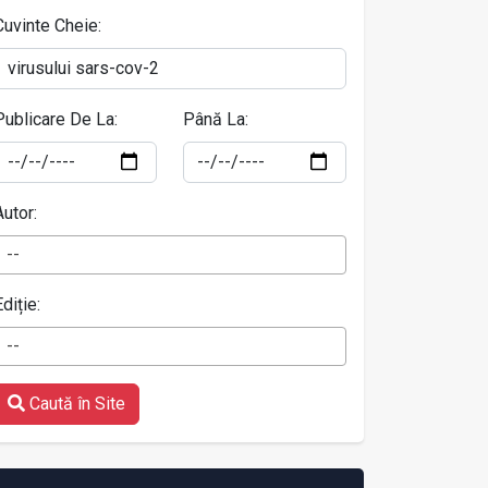
Cuvinte Cheie:
Publicare De La:
Până La:
Autor:
--
Ediție:
--
Caută în Site